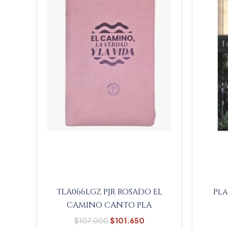
$107.000.
$101.650.
TLA066LGZ PJR ROSADO EL
Pla
CAMINO CANTO PLA
$
107.000
$
101.650