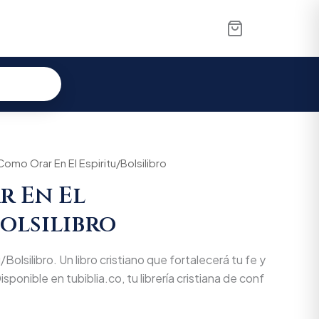
Como Orar En El Espiritu/Bolsilibro
r En El
Bolsilibro
Bolsilibro. Un libro cristiano que fortalecerá tu fe y
isponible en tubiblia.co, tu librería cristiana de conf