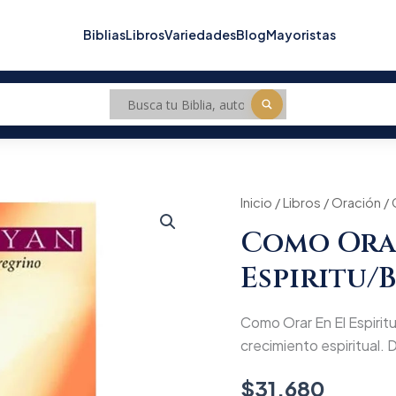
Biblias
Libros
Variedades
Blog
Mayoristas
Como
Inicio
/
Libros
/
Oración
/ 
Orar
Como Ora
En
El
Espiritu/
Espiritu/Bolsilibro
cantidad
Como Orar En El Espiritu/
crecimiento espiritual. D
$
31.680