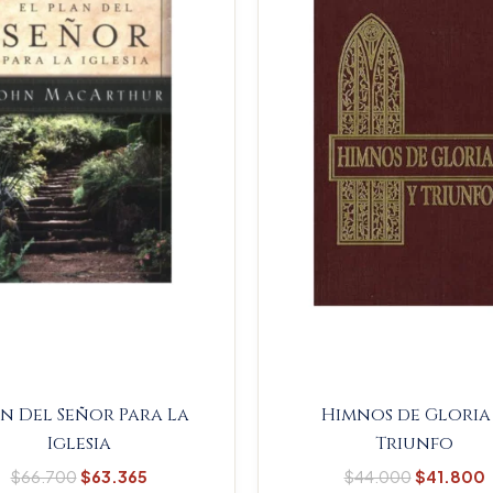
$66.700.
$63.365.
$44.000
n Del Señor Para La
Himnos de Gloria
Iglesia
Triunfo
$
66.700
$
63.365
$
44.000
$
41.800