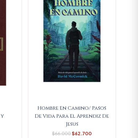
.
$41.800.
$66.000.
$62.700.
Hombre En Camino/ Pasos
 y
De Vida Para El Aprendiz De
Jesus
$
66.000
$
62.700