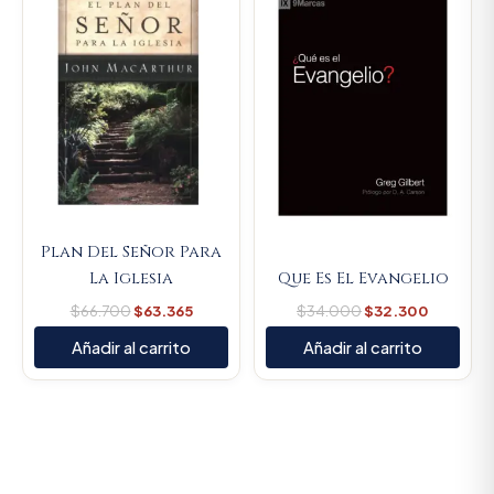
was:
is:
was:
is:
$66.700.
$63.365.
$34.000.
$32.300
Plan Del Señor Para
La Iglesia
Que Es El Evangelio
$
66.700
$
63.365
$
34.000
$
32.300
Añadir al carrito
Añadir al carrito