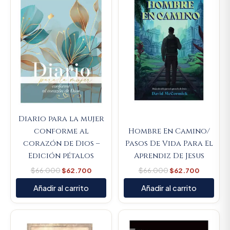
was:
is:
was:
is:
$66.000.
$62.700.
$66.000.
$62.700
Diario para la mujer
conforme al
Hombre En Camino/
corazón de Dios –
Pasos De Vida Para El
Edición pétalos
Aprendiz De Jesus
$
66.000
$
62.700
$
66.000
$
62.700
Añadir al carrito
Añadir al carrito
Original
Current
Original
Current
price
price
price
price