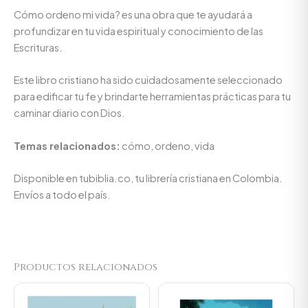
Cómo ordeno mi vida? es una obra que te ayudará a
profundizar en tu vida espiritual y conocimiento de las
Escrituras.
Este libro cristiano ha sido cuidadosamente seleccionado
para edificar tu fe y brindarte herramientas prácticas para tu
caminar diario con Dios.
Temas relacionados:
cómo, ordeno, vida
Disponible en tubiblia.co, tu librería cristiana en Colombia.
Envíos a todo el país.
Productos relacionados
Original
Current
Original
Current
price
price
price
price