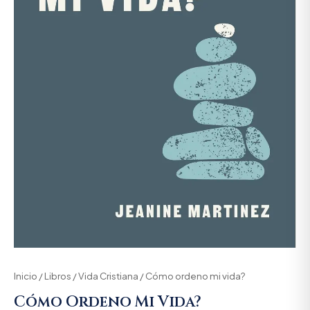
Inicio
/
Libros
/
Vida Cristiana
/ Cómo ordeno mi vida?
Cómo Ordeno Mi Vida?