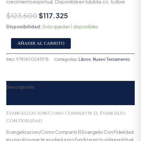
crecimiento espiritual. Disponible en tubiblia.co, tu libre
$
123.500
$
117.325
Disponibilidad:
Solo quedan 1 disponibles
Alternative:
Añadir al carrito
SKU:
9781400243976
Categorías:
Libros
,
Nuevo Testamento
Descripción
Valoraciones (0)
Evangelizacion/Como Compartir El Evangelio
Con Fidelidad
Evangelizacion/Como Compartir El Evangelio Con Fidelidad
es una obra que te ayudará a profundizar en tu vida espiritual