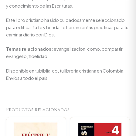
y conocimiento de las Escrituras.
Este libro cristiano ha sido cuidadosamente seleccionado
para edificar tu fe y brindarte herramientas prácticas para tu
caminar diario con Dios.
Temas relacionados:
evangelizacion, como, compartir,
evangelio, fidelidad
Disponible en tubiblia.co, tu librería cristiana en Colombia.
Envíos a todo el país.
Productos relacionados
Original
Current
Original
Current
price
price
price
price
was:
is:
was:
is:
$64.800.
$61.560.
$89.900.
$85.405