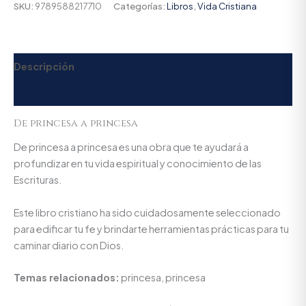
SKU:
9789588217710
Categorías:
Libros
,
Vida Cristiana
Descripción
Valoraciones (0)
De princesa a princesa
De princesa a princesa es una obra que te ayudará a
profundizar en tu vida espiritual y conocimiento de las
Escrituras.
Este libro cristiano ha sido cuidadosamente seleccionado
para edificar tu fe y brindarte herramientas prácticas para tu
caminar diario con Dios.
Temas relacionados:
princesa, princesa