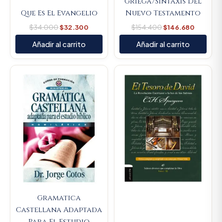
Griega/Sintaxis Del
Que Es El Evangelio
Nuevo Testamento
$
34.000
$
32.300
$
154.400
$
146.680
Añadir al carrito
Añadir al carrito
Original
Curren
price
price
was:
is:
$450.000.
$427.5
Gramatica
Castellana Adaptada
Para El Estudio