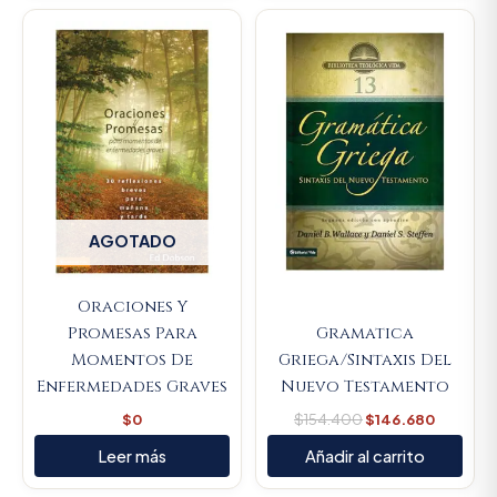
Original
Current
price
price
was:
is:
$154.400.
$146.68
AGOTADO
Oraciones Y
Promesas Para
Gramatica
Momentos De
Griega/Sintaxis Del
Enfermedades Graves
Nuevo Testamento
$
0
$
154.400
$
146.680
Leer más
Añadir al carrito