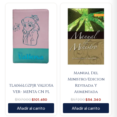
Original
Current
Original
Current
price
price
price
price
was:
is:
was:
is:
$107.000.
$101.650.
$57.200.
$54.340
Manual Del
Ministro/Edicion
TLA066LGZPJR VALIOSA
Revisada Y
VER- MENTA CN PL
Aumentada
$
107.000
$
101.650
$
57.200
$
54.340
Añadir al carrito
Añadir al carrito