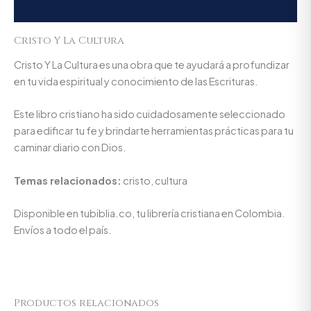
Valoraciones (0)
Cristo Y La Cultura
Cristo Y La Cultura es una obra que te ayudará a profundizar
en tu vida espiritual y conocimiento de las Escrituras.
Este libro cristiano ha sido cuidadosamente seleccionado
para edificar tu fe y brindarte herramientas prácticas para tu
caminar diario con Dios.
Temas relacionados:
cristo, cultura
Disponible en tubiblia.co, tu librería cristiana en Colombia.
Envíos a todo el país.
Productos relacionados