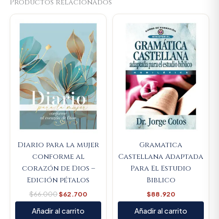
Productos relacionados
Original
Current
price
price
was:
is:
$66.000.
$62.700.
Diario para la mujer
Gramatica
conforme al
Castellana Adaptada
corazón de Dios –
Para El Estudio
Edición pétalos
Biblico
$
66.000
$
62.700
$
88.920
Añadir al carrito
Añadir al carrito