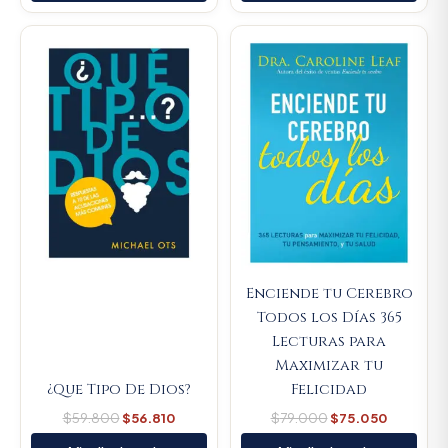
Original
Current
Original
Current
price
price
price
price
was:
is:
was:
is:
$59.800.
$56.810.
$79.000.
$75.050
Enciende tu Cerebro
Todos los Días 365
Lecturas para
Maximizar tu
¿Que Tipo De Dios?
Felicidad
$
59.800
$
56.810
$
79.000
$
75.050