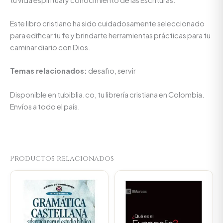
Este libro cristiano ha sido cuidadosamente seleccionado
para edificar tu fe y brindarte herramientas prácticas para tu
caminar diario con Dios.
Temas relacionados:
desafio, servir
Disponible en tubiblia.co, tu librería cristiana en Colombia.
Envíos a todo el país.
Productos relacionados
Original
Current
price
price
was:
is:
$34.000.
$32.300