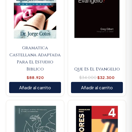
Gramatica
Castellana Adaptada
Para El Estudio
Biblico
Que Es El Evangelio
$
88.920
$
34.000
$
32.300
Añadir al carrito
Añadir al carrito
Original
Current
Original
Current
price
price
price
price
was:
is:
was:
is:
$74.100.
$70.395.
$89.900.
$85.405