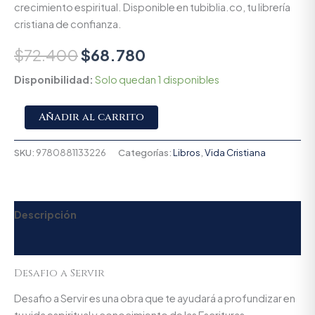
crecimiento espiritual. Disponible en tubiblia.co, tu librería
cristiana de confianza.
$
72.400
$
68.780
Disponibilidad:
Solo quedan 1 disponibles
Alternative:
Añadir al carrito
SKU:
9780881133226
Categorías:
Libros
,
Vida Cristiana
Descripción
Valoraciones (0)
Desafio a Servir
Desafio a Servir es una obra que te ayudará a profundizar en
tu vida espiritual y conocimiento de las Escrituras.