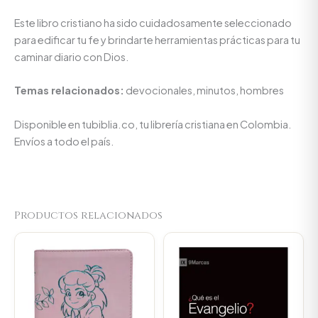
Este libro cristiano ha sido cuidadosamente seleccionado
para edificar tu fe y brindarte herramientas prácticas para tu
caminar diario con Dios.
Temas relacionados:
devocionales, minutos, hombres
Disponible en tubiblia.co, tu librería cristiana en Colombia.
Envíos a todo el país.
Productos relacionados
Original
Current
Original
Current
price
price
price
price
was:
is:
was:
is:
$107.000.
$101.650.
$34.000.
$32.300