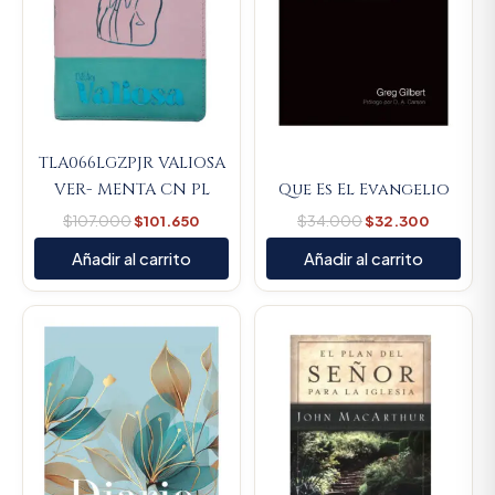
TLA066LGZPJR VALIOSA
VER- MENTA CN PL
Que Es El Evangelio
$
107.000
$
101.650
$
34.000
$
32.300
Añadir al carrito
Añadir al carrito
Original
Current
Original
Current
price
price
price
price
was:
is:
was:
is:
$66.000.
$62.700.
$66.700.
$63.365.