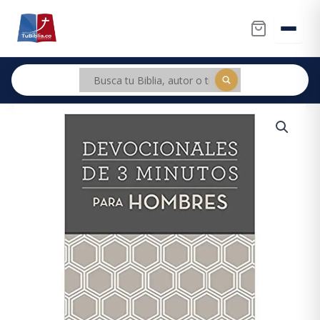
Ir
al
contenido
Devocionales
De
3
Minutos
Para
Hombres
cantidad