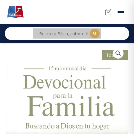
Ir
al
contenido
Devocional
para
la
Familia:
Buscando
a
Dios
en
tu
hogar,
Tomo
2
cantidad