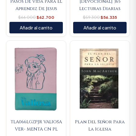
Pasos De Vida Para El
[Devocional] 365
Aprendiz De Jesus
Lecturas Diarias
$
66.000
$
62.700
$
59.300
$
56.335
Añadir al carrito
Añadir al carrito
Original
Current
Original
Current
price
price
price
price
was:
is:
was:
is:
$107.000.
$101.650.
$66.700.
$63.365.
TLA066LGZPJR VALIOSA
Plan Del Señor Para
VER- MENTA CN PL
La Iglesia