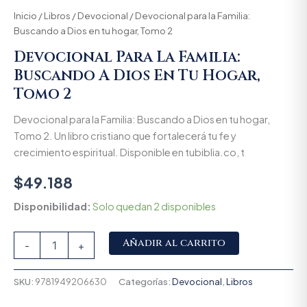
Inicio
/
Libros
/
Devocional
/ Devocional para la Familia:
Buscando a Dios en tu hogar, Tomo 2
Devocional Para La Familia:
Buscando A Dios En Tu Hogar,
Tomo 2
Devocional para la Familia: Buscando a Dios en tu hogar,
Tomo 2. Un libro cristiano que fortalecerá tu fe y
crecimiento espiritual. Disponible en tubiblia.co, t
$
49.188
Disponibilidad:
Solo quedan 2 disponibles
Alternative:
Añadir al carrito
-
+
SKU:
9781949206630
Categorías:
Devocional
,
Libros