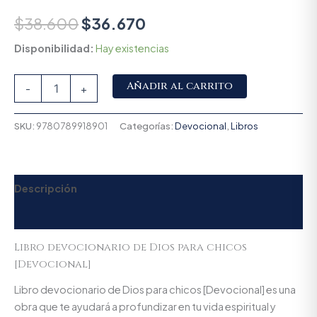
$
38.600
$
36.670
Disponibilidad:
Hay existencias
Alternative:
Añadir al carrito
-
+
SKU:
9780789918901
Categorías:
Devocional
,
Libros
Descripción
Valoraciones (0)
Libro devocionario de Dios para chicos
[Devocional]
Libro devocionario de Dios para chicos [Devocional] es una
obra que te ayudará a profundizar en tu vida espiritual y