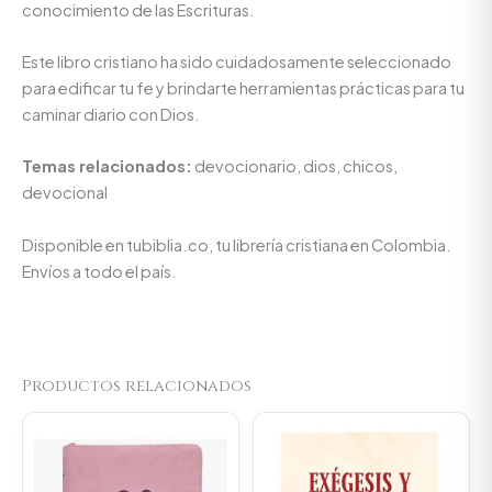
conocimiento de las Escrituras.
Este libro cristiano ha sido cuidadosamente seleccionado
para edificar tu fe y brindarte herramientas prácticas para tu
caminar diario con Dios.
Temas relacionados:
devocionario, dios, chicos,
devocional
Disponible en tubiblia.co, tu librería cristiana en Colombia.
Envíos a todo el país.
Productos relacionados
Original
Current
Original
Current
price
price
price
price
was:
is:
was:
is:
$107.000.
$101.650.
$64.800.
$61.560.