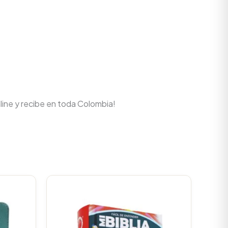
line y recibe en toda Colombia!
Current
price
is:
.
$100.700.