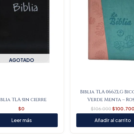
AGOTADO
Biblia TLA 066ZLG Bi
iblia TLA sin cierre
Verde Menta – Ro
$
0
$
106.000
$
100.70
Leer más
Añadir al carrito