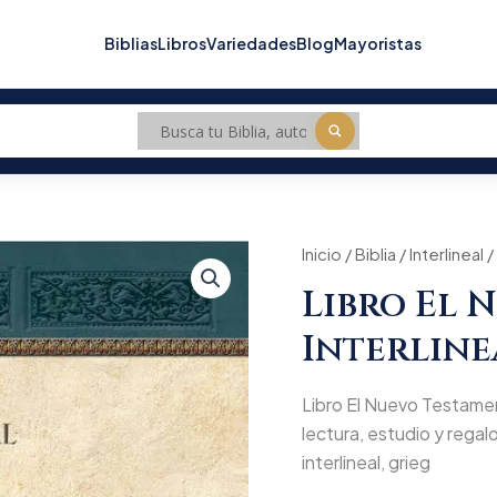
Biblias
Libros
Variedades
Blog
Mayoristas
Libro
Inicio
/
Biblia
/
Interlineal
/
El
Libro El 
Nuevo
Testamento
Interline
Interlineal
Griego,
Español
Libro El Nuevo Testamen
cantidad
lectura, estudio y regal
interlineal, grieg