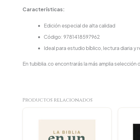
Características:
Edición especial de alta calidad
Código: 9781418597962
Ideal para estudio bíblico, lectura diaria y 
En tubiblia.co encontrarás la más amplia selección 
Productos relacionados
Original
Current
price
price
was:
is:
$88.000.
$83.600.