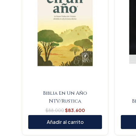
Biblia En Un Año
NTV/Rustica
B
$
88.000
$
83.600
Añadir al carrito