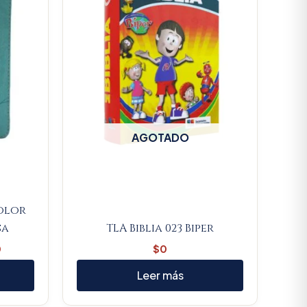
AGOTADO
color
sa
TLA Biblia 023 Biper
0
$
0
Leer más