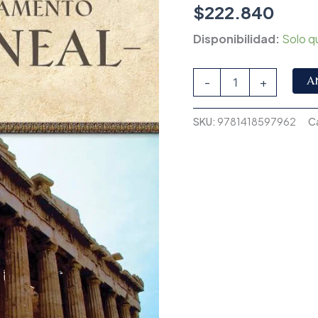
$
222.840
Disponibilidad:
Solo q
A
-
+
SKU:
9781418597962
C