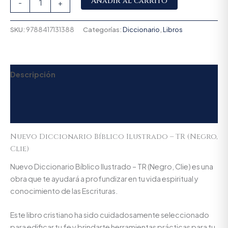
Añadir al carrito
-
+
SKU:
9788417131388
Categorías:
Diccionario
,
Libros
Descripción
Información adicional
Valoraciones (0)
Nuevo Diccionario Bíblico Ilustrado – TR (Negro,
Clie)
Nuevo Diccionario Bíblico Ilustrado – TR (Negro, Clie) es una
obra que te ayudará a profundizar en tu vida espiritual y
conocimiento de las Escrituras.
Este libro cristiano ha sido cuidadosamente seleccionado
para edificar tu fe y brindarte herramientas prácticas para tu