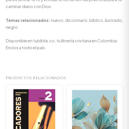
caminar diario con Dios.
Temas relacionados:
nuevo, diccionario, bíblico, ilustrado,
negro
Disponible en tubiblia.co, tu librería cristiana en Colombia.
Envíos a todo el país.
Productos relacionados
Original
Current
Original
Current
price
price
price
price
was:
is:
was:
is:
$89.900.
$85.405.
$66.000.
$62.700