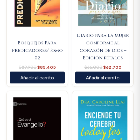
Diario para la mujer
Bosquejos Para
conforme al
Predicadores/Tomo
corazón de Dios –
02
Edición pétalos
$
89.900
$
85.405
$
66.000
$
62.700
Añadir al carrito
Añadir al carrito
Original
Current
Original
Current
price
price
price
price
was:
is:
was:
is:
$34.000.
$32.300.
$79.000.
$75.050