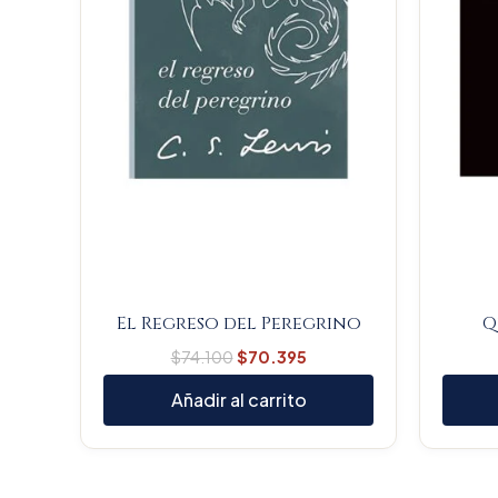
El Regreso del Peregrino
Q
$
74.100
$
70.395
Añadir al carrito