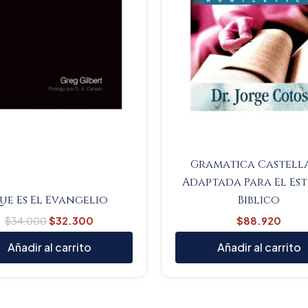
Gramatica Castell
Adaptada Para El Es
ue Es El Evangelio
Biblico
$
34.000
$
32.300
$
88.920
Añadir al carrito
Añadir al carrito