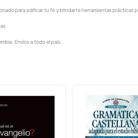
nado para edificar tu fe y brindarte herramientas prácticas pa
ias
lombia. Envíos a todo el país.
Original
Current
price
price
was:
is:
$34.000.
$32.300.