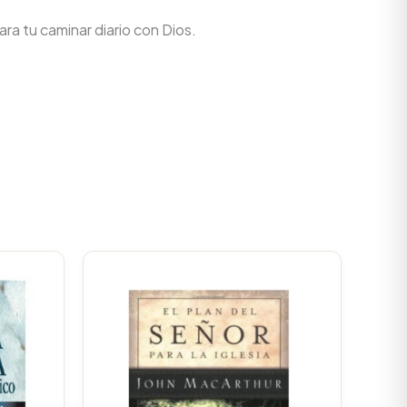
ra tu caminar diario con Dios.
Original
Current
price
price
was:
is:
$66.700.
$63.365.