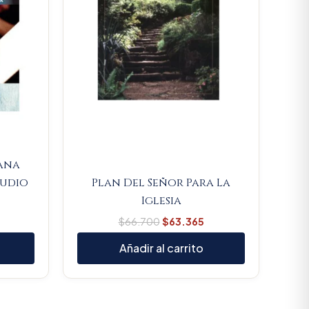
ana
tudio
Plan Del Señor Para La
Iglesia
$
66.700
$
63.365
Añadir al carrito