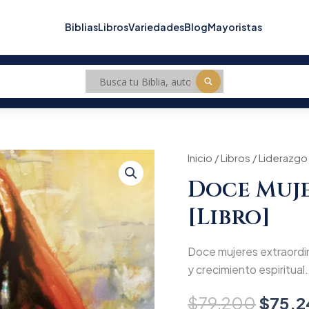
Biblias
Libros
Variedades
Blog
Mayoristas
Doce
Inicio
/
Libros
/
Origin
Liderazgo
mujeres
Doce Muje
extraordinarias
price
[Libro]
[Libro]
cantidad
was:
$79.2
Doce mujeres extraordina
y crecimiento espiritual.
$
79.200
$
75.2