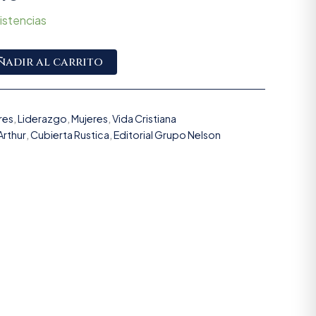
istencias
Alternative:
ñadir al carrito
res
,
Liderazgo
,
Mujeres
,
Vida Cristiana
Arthur
,
Cubierta Rustica
,
Editorial Grupo Nelson