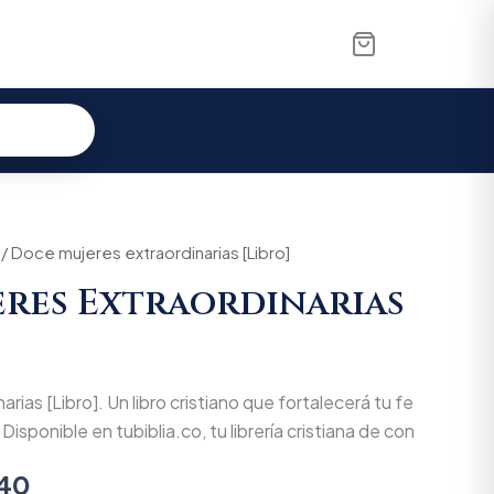
al
/ Doce mujeres extraordinarias [Libro]
Current
res Extraordinarias
price
is:
00.
$75.240.
rias [Libro]. Un libro cristiano que fortalecerá tu fe
 Disponible en tubiblia.co, tu librería cristiana de con
40