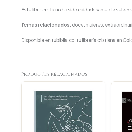
Este libro cristiano ha sido cuidadosamente seleccio
Temas relacionados:
doce, mujeres, extraordinar
Disponible en tubiblia.co, tu librería cristiana en Co
Productos relacionados
Original
Current
price
price
was:
is:
$74.100.
$70.395.