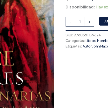
Disponibilidad:
Hay ex
A
-
+
SKU:
9780881139624
Categorías:
Libros
,
Homb
Etiquetas:
Autor John Mac