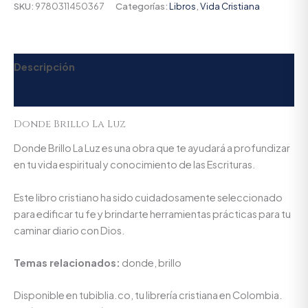
SKU:
9780311450367
Categorías:
Libros
,
Vida Cristiana
Descripción
Valoraciones (0)
Donde Brillo La Luz
Donde Brillo La Luz es una obra que te ayudará a profundizar
en tu vida espiritual y conocimiento de las Escrituras.
Este libro cristiano ha sido cuidadosamente seleccionado
para edificar tu fe y brindarte herramientas prácticas para tu
caminar diario con Dios.
Temas relacionados:
donde, brillo
Disponible en tubiblia.co, tu librería cristiana en Colombia.