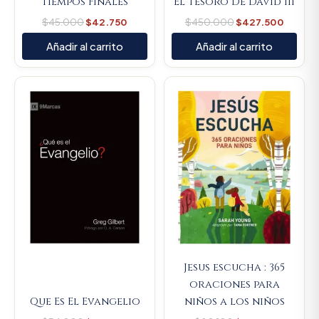
Tiempos Finales
El Tesoro De David III
$
45.000
$
42.750
$
450.000
$
427.500
Añadir al carrito
Añadir al carrito
Original
Current
Original
Current
price
price
price
price
was:
is:
was:
is:
$34.000.
$32.300.
$80.100.
$76.095.
Jesus escucha : 365
oraciones para
Que Es El Evangelio
niños a los niños