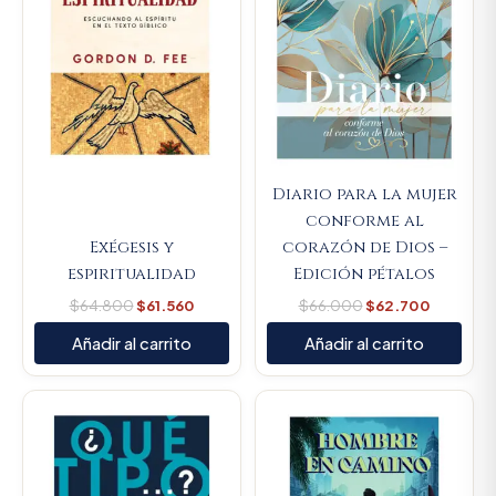
Diario para la mujer
conforme al
Exégesis y
corazón de Dios –
espiritualidad
Edición pétalos
$
64.800
$
61.560
$
66.000
$
62.700
Añadir al carrito
Añadir al carrito
Original
Current
Original
Current
price
price
price
price
was:
is:
was:
is:
$59.800.
$56.810.
$66.000.
$62.700