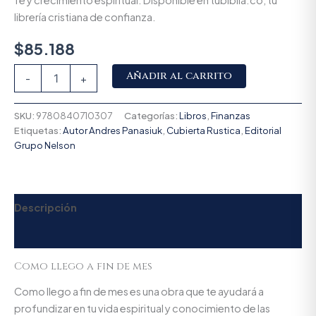
fe y crecimiento espiritual. Disponible en tubiblia.co, tu
librería cristiana de confianza.
$
85.188
Alternative:
Añadir al carrito
-
+
SKU:
9780840710307
Categorías:
Libros
,
Finanzas
Etiquetas:
Autor Andres Panasiuk
,
Cubierta Rustica
,
Editorial
Grupo Nelson
Descripción
Valoraciones (0)
Como llego a fin de mes
Como llego a fin de mes es una obra que te ayudará a
profundizar en tu vida espiritual y conocimiento de las