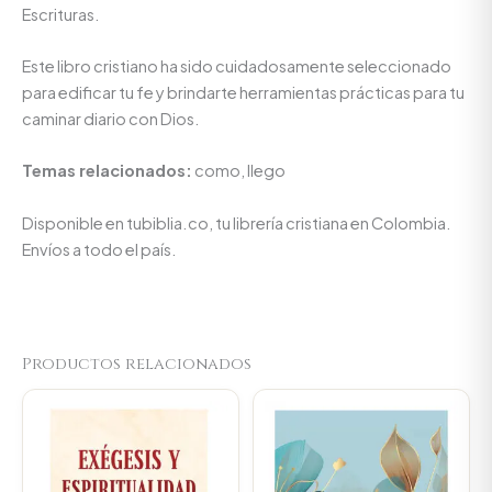
Escrituras.
Este libro cristiano ha sido cuidadosamente seleccionado
para edificar tu fe y brindarte herramientas prácticas para tu
caminar diario con Dios.
Temas relacionados:
como, llego
Disponible en tubiblia.co, tu librería cristiana en Colombia.
Envíos a todo el país.
Productos relacionados
Original
Current
Original
Current
price
price
price
price
was:
is:
was:
is:
$64.800.
$61.560.
$66.000.
$62.700