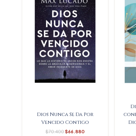
$70.400.
$66.880.
Di
Dios Nunca Se Da Por
conf
Vencido Contigo
Di
$
70.400
$
66.880