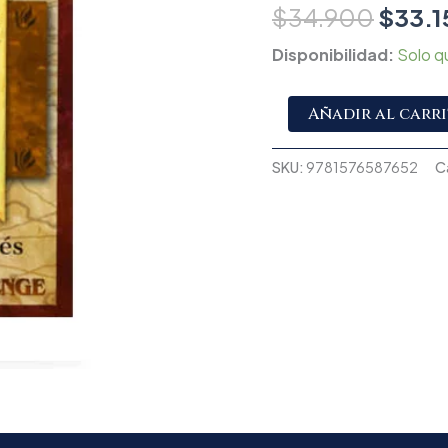
$
34.900
$
33.1
Disponibilidad:
Solo q
Añadir al carr
SKU:
9781576587652
C