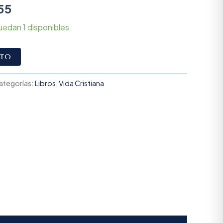
55
uedan 1 disponibles
Alternative:
ito
ategorías:
Libros
,
Vida Cristiana