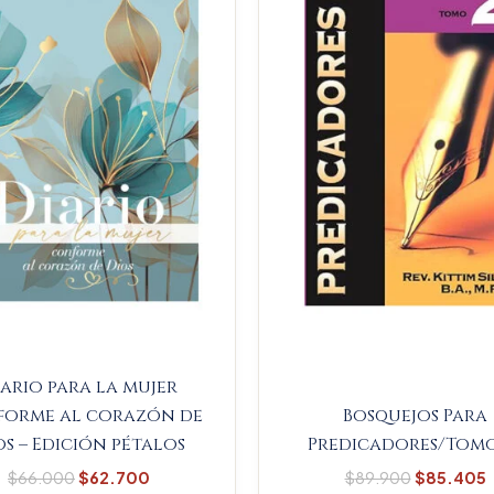
$66.000.
$62.700.
$89.900.
ario para la mujer
orme al corazón de
Bosquejos Para
os – Edición pétalos
Predicadores/Tomo
$
66.000
$
62.700
$
89.900
$
85.405