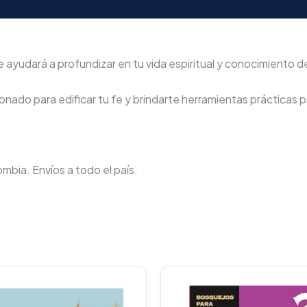
 ayudará a profundizar en tu vida espiritual y conocimiento de
nado para edificar tu fe y brindarte herramientas prácticas pa
lombia. Envíos a todo el país.
Original
Current
Original
C
price
price
price
p
was:
is:
was:
i