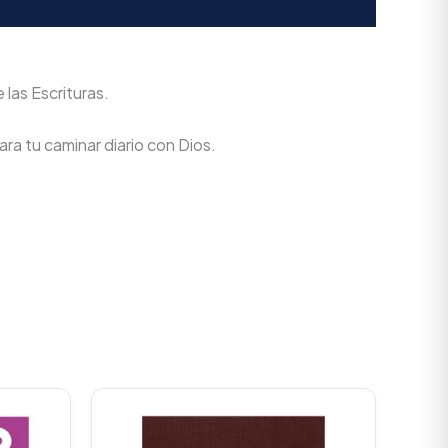
 las Escrituras.
ra tu caminar diario con Dios.
urrent
Original
Current
rice
price
price
s:
was:
is: