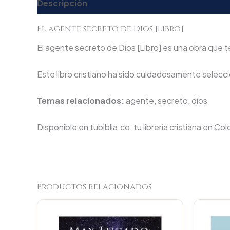
Descripción
Valoraciones (0)
El agente secreto de Dios [Libro]
El agente secreto de Dios [Libro] es una obra que te
Este libro cristiano ha sido cuidadosamente seleccio
Temas relacionados:
agente, secreto, dios
Disponible en tubiblia.co, tu librería cristiana en Co
Productos relacionados
Original
Current
price
price
was:
is: