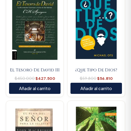
was:
is:
was:
is:
$450.000.
$427.500.
$59.800.
$56.810.
El Tesoro De David III
¿Que Tipo De Dios?
$
450.000
$
427.500
$
59.800
$
56.810
Añadir al carrito
Añadir al carrito
Original
Current
Original
Current
price
price
price
price
was:
is:
was:
is:
$66.700.
$63.365.
$57.200.
$54.340