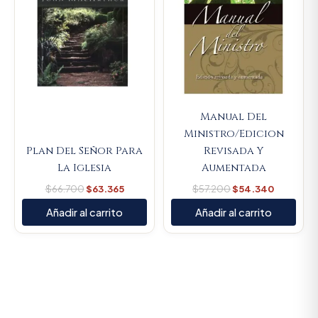
Manual Del
Ministro/Edicion
Plan Del Señor Para
Revisada Y
La Iglesia
Aumentada
$
66.700
$
63.365
$
57.200
$
54.340
Añadir al carrito
Añadir al carrito