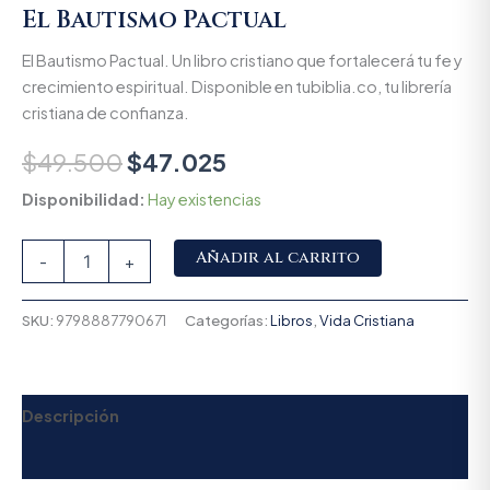
El Bautismo Pactual
El Bautismo Pactual. Un libro cristiano que fortalecerá tu fe y
crecimiento espiritual. Disponible en tubiblia.co, tu librería
cristiana de confianza.
$
49.500
$
47.025
Disponibilidad:
Hay existencias
Alternative:
Añadir al carrito
-
+
SKU:
9798887790671
Categorías:
Libros
,
Vida Cristiana
Descripción
Valoraciones (0)