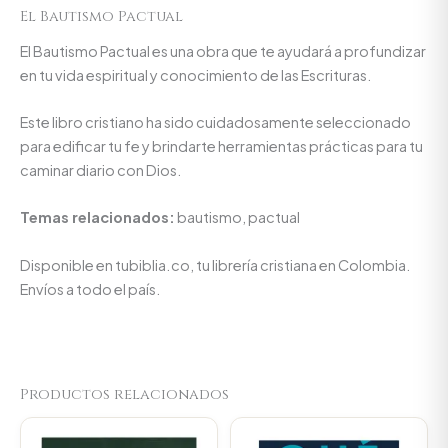
El Bautismo Pactual
El Bautismo Pactual es una obra que te ayudará a profundizar
en tu vida espiritual y conocimiento de las Escrituras.
Este libro cristiano ha sido cuidadosamente seleccionado
para edificar tu fe y brindarte herramientas prácticas para tu
caminar diario con Dios.
Temas relacionados:
bautismo, pactual
Disponible en tubiblia.co, tu librería cristiana en Colombia.
Envíos a todo el país.
Productos relacionados
Original
Current
Original
Current
price
price
price
price