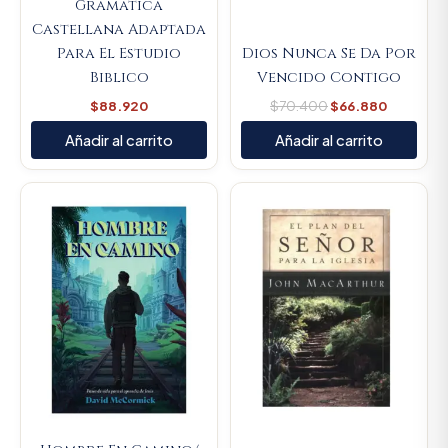
Gramatica
Castellana Adaptada
Para El Estudio
Dios Nunca Se Da Por
Biblico
Vencido Contigo
$
88.920
$
70.400
$
66.880
Añadir al carrito
Añadir al carrito
Original
Current
Original
Current
price
price
price
price
was:
is:
was:
is:
$66.000.
$62.700.
$66.700.
$63.365.