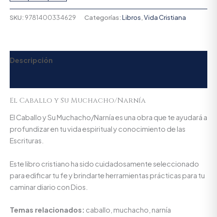
SKU:
9781400334629
Categorías:
Libros
,
Vida Cristiana
Descripción
Valoraciones (0)
El Caballo y Su Muchacho/Narnía
El Caballo y Su Muchacho/Narnía es una obra que te ayudará a
profundizar en tu vida espiritual y conocimiento de las
Escrituras.
Este libro cristiano ha sido cuidadosamente seleccionado
para edificar tu fe y brindarte herramientas prácticas para tu
caminar diario con Dios.
Temas relacionados:
caballo, muchacho, narnía