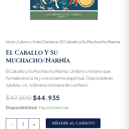
Inicio
/
Libros
/
Vida Cristiana
/ El Caballo y Su Muchacho/Narnía
El Caballo Y Su
Muchacho/Narnía
El Caballo y Su Muchacho/Narnía. Un libro cristiano que
fortalecerá tu fe y crecimiento espiritual. Disponible en
tubiblia.co, tu librería cristiana de confianz
$
47.300
$
44.935
Disponibilidad:
Hay existencias
Alternative:
Añadir al carrito
-
+