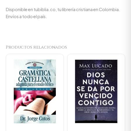
Disponible en tubiblia.co, tu librería cristiana en Colombia.
Envíos a todo el país.
Productos relacionados
Original
Current
price
price
was:
is:
$70.400.
$66.880