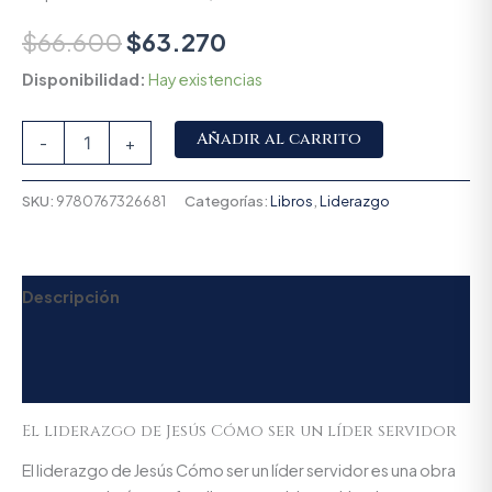
$
66.600
$
63.270
Disponibilidad:
Hay existencias
Alternative:
Añadir al carrito
-
+
SKU:
9780767326681
Categorías:
Libros
,
Liderazgo
Descripción
Información adicional
Valoraciones (0)
El liderazgo de Jesús Cómo ser un líder servidor
El liderazgo de Jesús Cómo ser un líder servidor es una obra