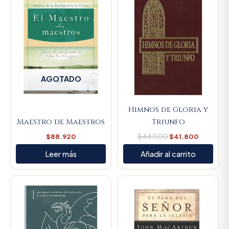
$44.000.
$41.800
AGOTADO
Himnos de Gloria y
Maestro de Maestros
Triunfo
$
88.920
$
44.000
$
41.800
Leer más
Añadir al carrito
Original
Current
Original
Current
price
price
price
price
was:
is:
was:
is:
$74.100.
$70.395.
$66.700.
$63.365.