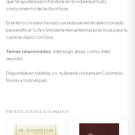
que te ayudará a profundizar en tu vida espiritual y
conocimiento de las Escrituras.
Este libro cristiano ha sido cuidadosamente seleccionado
para edificar tu fe y brindarte herramientas prácticas para tu
caminar diario con Dios.
Temas relacionados:
liderazgo, jesús, cómo, líder,
servidor
Disponible en tubiblia.co, tu librería cristiana en Colombia.
Envíos a todo el país.
Productos relacionados
Original
Current
price
price
was:
is: