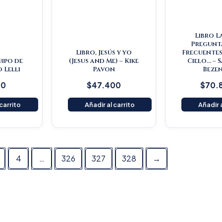
Libro L
Pregunt
Libro, Jesús y yo
Frecuentes
uipo de
(Jesus and Me) – Kike
Cielo… – 
o Lelli
Pavon
Beze
00
$
47.400
$
70.
 carrito
Añadir al carrito
Añadir a
4
…
326
327
328
→