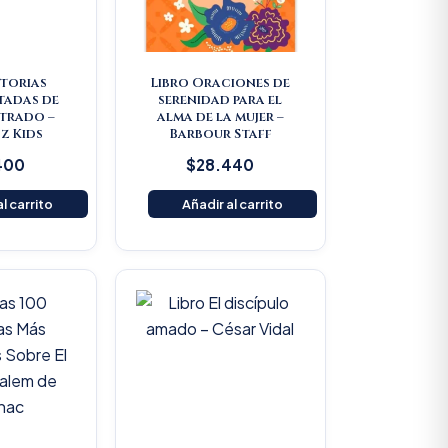
storias
Libro Oraciones de
tadas de
serenidad para el
strado –
alma de la mujer –
z Kids
Barbour Staff
400
$
28.440
l carrito
Añadir al carrito