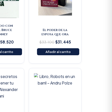
do con
. Bruce
El poder de la
nney
esposa que ora
$
58.520
$
33.100
$
31.445
l carrito
Añadir al carrito