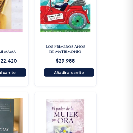
Los Primeros Años
 mi mamá
de Matrimonio
$
22.420
$
29.988
l carrito
Añadir al carrito
Original
Current
price
price
was:
is:
$80.500.
$76.475.