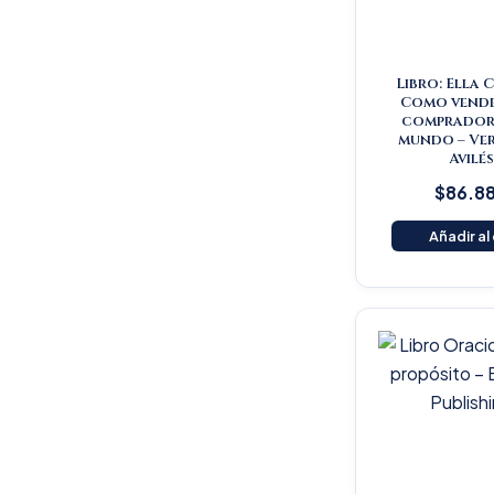
Libro: Ella 
Como vende
comprador 
mundo – Ve
Avilé
$
86.8
Añadir al