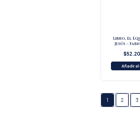
Libro, El Eq
Jesús – Fabi
$
52.2
Añadir al
1
2
3