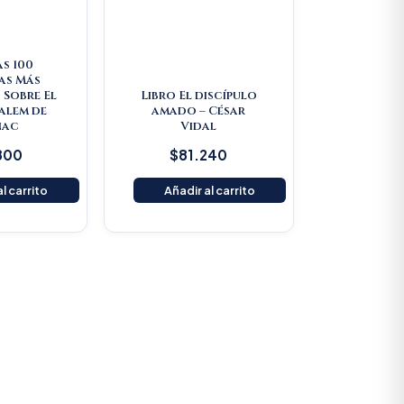
as 100
as Más
 Sobre El
Libro El discípulo
Salem de
amado – César
nac
Vidal
800
$
81.240
l carrito
Añadir al carrito