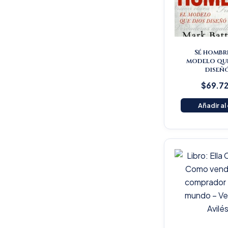
Sé hombre
modelo qu
diseñ
$
69.7
Añadir al