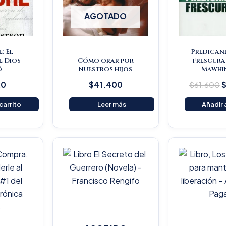
AGOTADO
: El
Predican
e Dios
Cómo orar por
frescura
ó
nuestros hijos
Mawhi
20
$
41.400
$
61.600
 carrito
Leer más
Añadir a