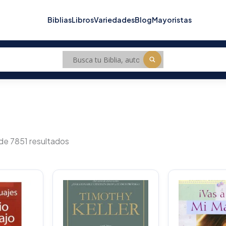
Biblias
Libros
Variedades
Blog
Mayoristas
Sorted
by
de 7851 resultados
popularity
O
p
w
$