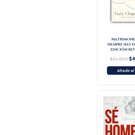
Matrimoni
siempre has 
edición re
$
51.800
$
4
Añadir al