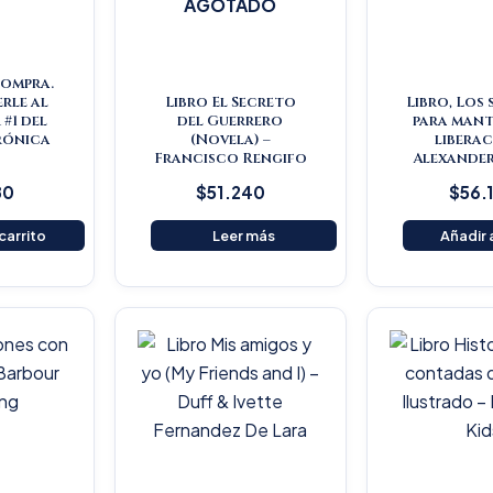
AGOTADO
Compra.
rle al
Libro El Secreto
Libro, Los
#1 del
del Guerrero
para mant
rónica
(Novela) –
liberac
s
Francisco Rengifo
Alexander
80
$
51.240
$
56.
 carrito
Leer más
Añadir a