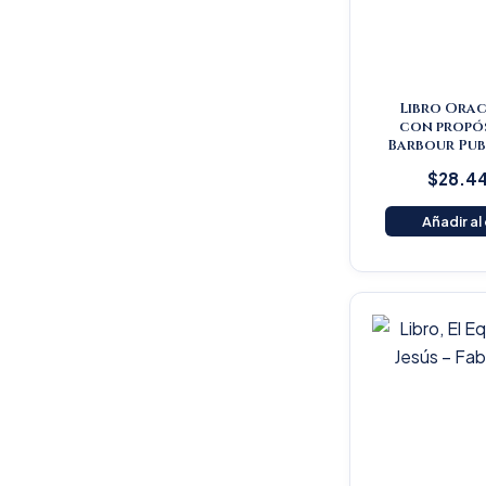
Libro Orac
con propós
Barbour Pub
$
28.4
Añadir al