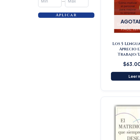
—
Aplicar
AGOTA
Los 5 Lengua
Aprecio e
Trabajo/L
$
63.0
Leer 
Or
pr
wa
$5