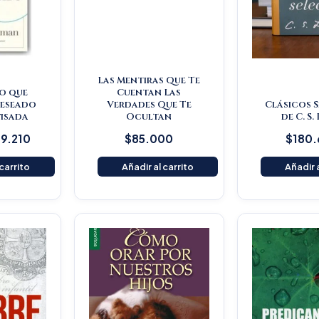
Las Mentiras Que Te
o que
Cuentan Las
deseado
Verdades Que Te
Clásicos 
visada
Ocultan
de C. S.
9.210
$
85.000
$
180
 carrito
Añadir al carrito
Añadir a
O
p
w
$