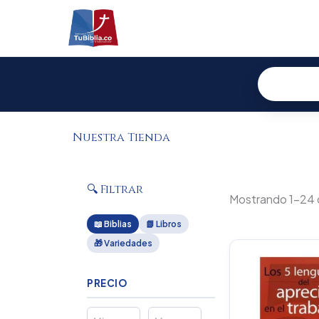
Ir
al
contenido
Nuestra Tienda
🔍 Filtrar
Mostrando 1–24 
📖 Biblias
📗 Libros
🎁 Variedades
PRECIO