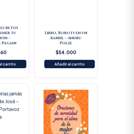
 secretos
ener tu
Libro, Robots en un
ión –
barril – Andru
 Pagani
Polze
160
$
54.000
l carrito
Añadir al carrito