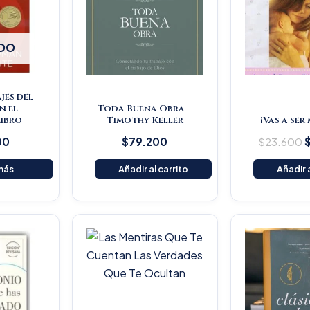
DO
jes del
n el
Toda Buena Obra –
ibro
Timothy Keller
¡Vas a ser
00
$
79.200
$
23.600
más
Añadir al carrito
Añadir a
iginal
Current
ice
price
s:
is:
1.800.
$49.210.