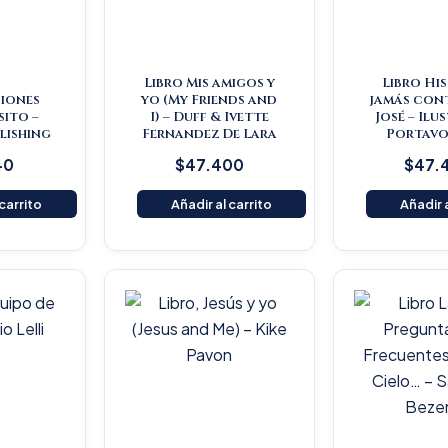
Libro Mis amigos y
Libro Hi
iones
yo (My Friends and
jamás con
ito –
I) – Duff & Ivette
José – Ilu
lishing
Fernandez De Lara
Portavo
40
$
47.400
$
47.
 carrito
Añadir al carrito
Añadir a