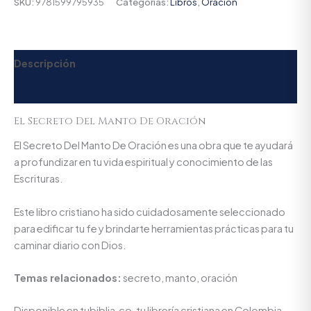
SKU:
9781599795935
Categorías:
Libros
,
Oración
Descripción
Valoraciones (0)
El Secreto Del Manto De Oración
El Secreto Del Manto De Oración es una obra que te ayudará
a profundizar en tu vida espiritual y conocimiento de las
Escrituras.
Este libro cristiano ha sido cuidadosamente seleccionado
para edificar tu fe y brindarte herramientas prácticas para tu
caminar diario con Dios.
Temas relacionados:
secreto, manto, oración
Disponible en tubiblia.co, tu librería cristiana en Colombia.