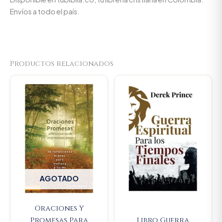
Envíos a todo el país.
Productos relacionados
Original
Current
price
price
was:
is:
$45.000.
$42.750
AGOTADO
Oraciones Y
Promesas Para
Libro Guerra