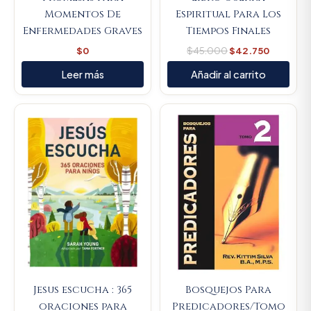
Momentos De
Espiritual Para Los
Enfermedades Graves
Tiempos Finales
$
0
$
45.000
$
42.750
Leer más
Añadir al carrito
Original
Current
Original
Current
price
price
price
price
was:
is:
was:
is:
$80.100.
$76.095.
$89.900.
$85.405
Jesus escucha : 365
Bosquejos Para
oraciones para
Predicadores/Tomo