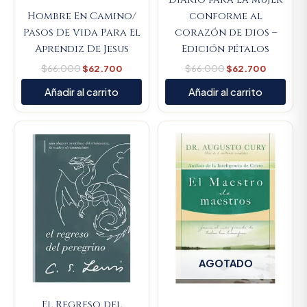
Hombre En Camino/
conforme al
Pasos De Vida Para El
corazón de Dios –
Aprendiz De Jesus
Edición pétalos
$
66.000
$
62.700
$
66.000
$
62.700
Añadir al carrito
Añadir al carrito
Original
Current
price
price
was:
is:
$74.100.
$70.395.
AGOTADO
El Regreso del