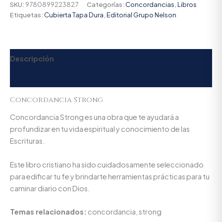
SKU:
9780899223827
Categorías:
Concordancias
,
Libros
Etiquetas:
Cubierta Tapa Dura
,
Editorial Grupo Nelson
Descripción
Valoraciones (0)
Concordancia Strong
Concordancia Strong es una obra que te ayudará a
profundizar en tu vida espiritual y conocimiento de las
Escrituras.
Este libro cristiano ha sido cuidadosamente seleccionado
para edificar tu fe y brindarte herramientas prácticas para tu
caminar diario con Dios.
Temas relacionados:
concordancia, strong