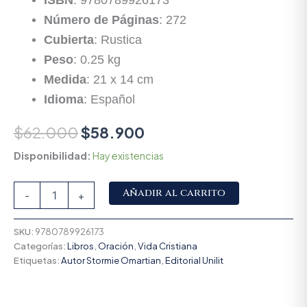
ISBN
: 9780789926173
Número de Páginas
: 272
Cubierta
: Rustica
Peso
: 0.25 kg
Medida
: 21 x 14 cm
Idioma
: Español
$
62.000
$
58.900
Disponibilidad:
Hay existencias
Alternative:
Añadir al carrito
-
+
SKU:
9780789926173
Categorías:
Libros
,
Oración
,
Vida Cristiana
Etiquetas:
Autor Stormie Omartian
,
Editorial Unilit