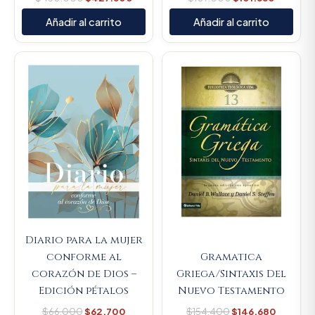
Añadir al carrito
Añadir al carrito
Original
Current
Original
Current
price
price
price
price
was:
is:
was:
is:
$66.000.
$62.700.
$154.400.
$146.68
Diario para la mujer
conforme al
Gramatica
corazón de Dios –
Griega/Sintaxis Del
Edición pétalos
Nuevo Testamento
$
66.000
$
62.700
$
154.400
$
146.680