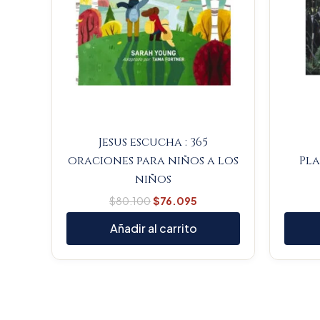
Jesus escucha : 365
oraciones para niños a los
Pla
niños
$
80.100
$
76.095
Añadir al carrito