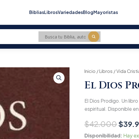
Biblias
Libros
Variedades
Blog
Mayoristas
El
Inicio
/
Libros
/
Vida Crist
Origi
Dios
El Dios P
Prodigo
price
cantidad
was:
El Dios Prodigo. Un libr
$42.
espiritual. Disponible en 
$
42.000
$
39.
Disponibilidad:
Hay ex