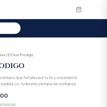
iana
nal
/ El Dios Prodigo
Current
rodigo
price
is:
o cristiano que fortalecerá tu fe y crecimiento
000.
$39.900.
tubiblia.co, tu librería cristiana de confianza.
900
istencias