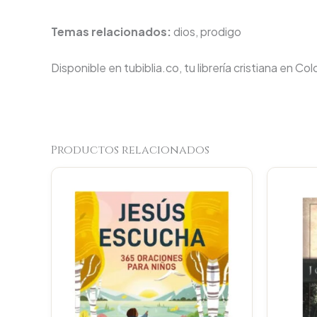
Temas relacionados:
dios, prodigo
Disponible en tubiblia.co, tu librería cristiana en Co
Productos relacionados
Original
Current
price
price
was:
is:
$80.100.
$76.095.