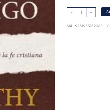
A
-
+
SKU:
9781955182065
C