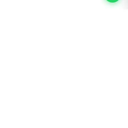
s y Rastreo
Nosotros
Ingreso mayoristas