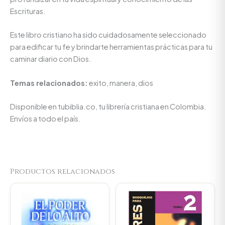
Escrituras.
Este libro cristiano ha sido cuidadosamente seleccionado
para edificar tu fe y brindarte herramientas prácticas para tu
caminar diario con Dios.
Temas relacionados:
exito, manera, dios
Disponible en tubiblia.co, tu librería cristiana en Colombia.
Envíos a todo el país.
Productos relacionados
Original
Current
Original
Current
price
price
price
price
was:
is:
was:
is:
$164.900.
$156.655.
$89.900.
$85.405