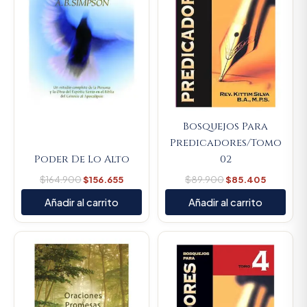
Bosquejos Para
Predicadores/Tomo
Poder De Lo Alto
02
$
164.900
$
156.655
$
89.900
$
85.405
Añadir al carrito
Añadir al carrito
Original
Current
price
price
was:
is:
$89.900.
$85.405