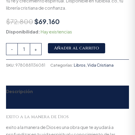
tu fe y crecimiento espiritual. Disponible en tubiblia.co, tu
librería cristiana de confianza.
$
72.800
$
69.160
Disponibilidad:
Hay existencias
Alternative:
Añadir al carrito
-
+
SKU:
9780881136081
Categorías:
Libros
,
Vida Cristiana
Descripción
Valoraciones (0)
exito a la manera de Dios
exito a la manera de Dios es una obra que te ayudará a
profundizar en tu vida espiritual y conocimiento de las