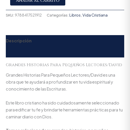
Añadir al carrito
SKU:
9788417521912
Categorías:
Libros
,
Vida Cristiana
Descripción
Valoraciones (0)
Grandes Historias Para Pequeños Lectores/David
Grandes Historias Para Pequeños Lectores/David es una
obra que te ayudará a profundizar en tu vida espiritual y
conocimiento de las Escrituras.
Este libro cristiano ha sido cuidadosamente seleccionado
para edificar tu fe y brindarte herramientas prácticas para tu
caminar diario con Dios.