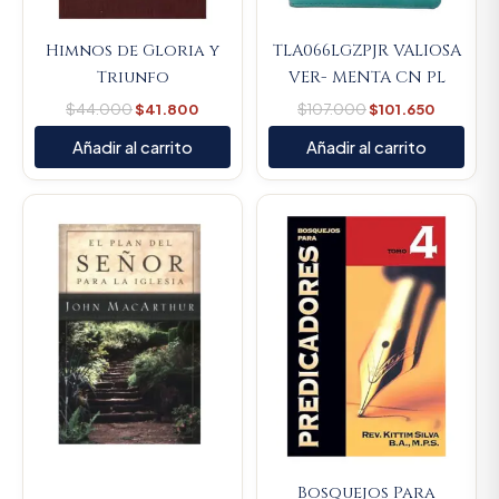
Himnos de Gloria y
TLA066LGZPJR VALIOSA
Triunfo
VER- MENTA CN PL
$
44.000
$
41.800
$
107.000
$
101.650
Añadir al carrito
Añadir al carrito
Original
Current
Original
Current
price
price
price
price
was:
is:
was:
is:
$66.700.
$63.365.
$89.900.
$85.405
Bosquejos Para