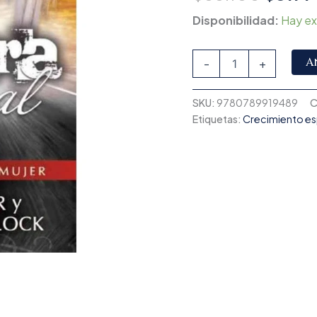
Disponibilidad:
Hay ex
A
-
+
SKU:
9780789919489
C
Etiquetas:
Crecimiento esp