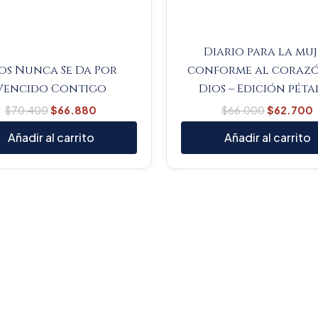
Diario para la mu
os Nunca Se Da Por
conforme al coraz
Vencido Contigo
Dios – Edición péta
$
70.400
$
66.880
$
66.000
$
62.700
Añadir al carrito
Añadir al carrito