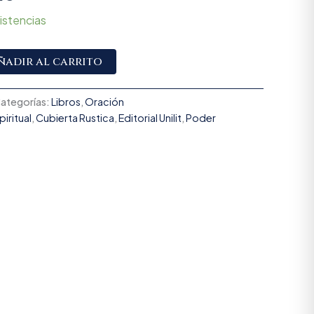
istencias
Alternative:
ñadir al carrito
ategorías:
Libros
,
Oración
iritual
,
Cubierta Rustica
,
Editorial Unilit
,
Poder