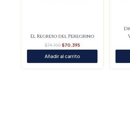
Di
El Regreso del Peregrino
$
74.100
$
70.395
Añadir al carrito