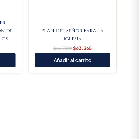
jer
ón de
Plan Del Señor Para La
los
Iglesia
$
66.700
$
63.365
Añadir al carrito