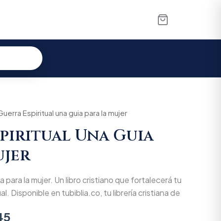
al
Guerra Espiritual una guia para la mujer
Current
piritual Una Guia
price
ujer
is:
00.
$31.445.
a para la mujer. Un libro cristiano que fortalecerá tu
l. Disponible en tubiblia.co, tu librería cristiana de
45