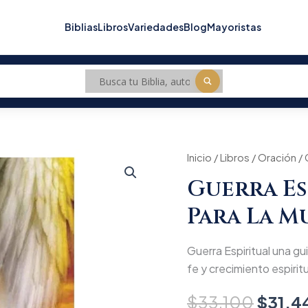
Biblias
Libros
Variedades
Blog
Mayoristas
Guerra
Inicio
/
Libros
/
Origin
Oración
/ 
Espiritual
Guerra Es
una
price
guia
Para La M
para
was:
la
mujer
$33.1
Guerra Espiritual una gui
cantidad
fe y crecimiento espiritua
$
33.100
$
31.4