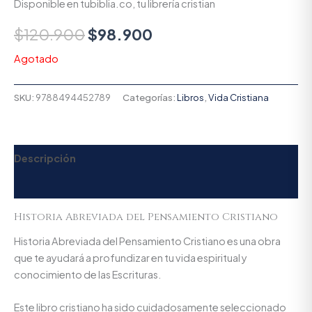
Disponible en tubiblia.co, tu librería cristian
$
120.900
$
98.900
Agotado
SKU:
9788494452789
Categorías:
Libros
,
Vida Cristiana
Descripción
Valoraciones (0)
Historia Abreviada del Pensamiento Cristiano
Historia Abreviada del Pensamiento Cristiano es una obra
que te ayudará a profundizar en tu vida espiritual y
conocimiento de las Escrituras.
Este libro cristiano ha sido cuidadosamente seleccionado