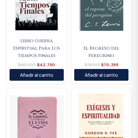
Libro Guerra
Espiritual Para Los
El Regreso del
Tiempos Finales
Peregrino
$
45.000
$
42.750
$
74.100
$
70.395
Añadir al carrito
Añadir al carrito
Original
Current
Original
Current
price
price
price
price
was:
is:
was:
is:
$107.000.
$101.650.
$64.800.
$61.560.