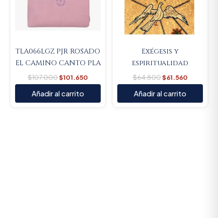
TLA066LGZ PJR ROSADO
Exégesis y
EL CAMINO CANTO PLA
espiritualidad
$
107.000
$
101.650
$
64.800
$
61.560
Añadir al carrito
Añadir al carrito