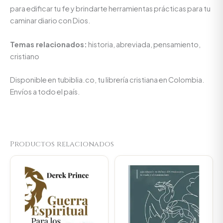
para edificar tu fe y brindarte herramientas prácticas para tu
caminar diario con Dios.
Temas relacionados:
historia, abreviada, pensamiento,
cristiano
Disponible en tubiblia.co, tu librería cristiana en Colombia.
Envíos a todo el país.
Productos relacionados
Original
Current
Original
Current
price
price
price
price
was:
is:
was:
is:
$45.000.
$42.750.
$74.100.
$70.395.