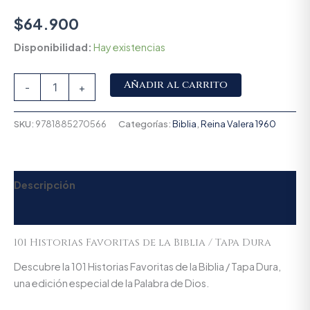
$
64.900
Disponibilidad:
Hay existencias
Alternative:
Añadir al carrito
-
+
SKU:
9781885270566
Categorías:
Biblia
,
Reina Valera 1960
Descripción
Valoraciones (0)
101 Historias Favoritas de la Biblia / Tapa Dura
Descubre la 101 Historias Favoritas de la Biblia / Tapa Dura,
una edición especial de la Palabra de Dios.