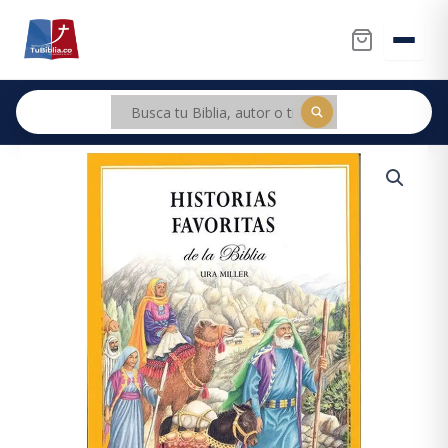
Ir
al
contenido
101
Historias
favoritas
de
la
Biblia.
Tapa
dura
cantidad