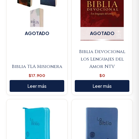
AGOTADO
AGOTADO
Biblia Devocional
los Lenguajes del
Biblia TLA Misionera
Amor NTV
$
17.900
$
0
Leer más
Leer más
Original
Current
price
price
was:
is:
$93.000.
$88.350.