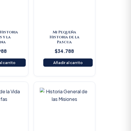
 Historia
Mi Pequeña
s y la
Historia de la
ena
Pascua
988
$
34.788
l carrito
Añadir al carrito