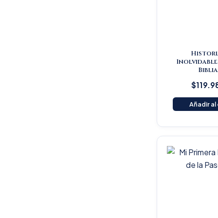
Histori
Inolvidable
Bibli
$
119.9
Añadir al