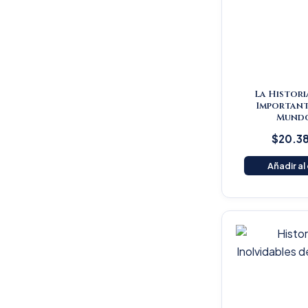
La Histori
Important
Mund
$
20.3
Añadir al