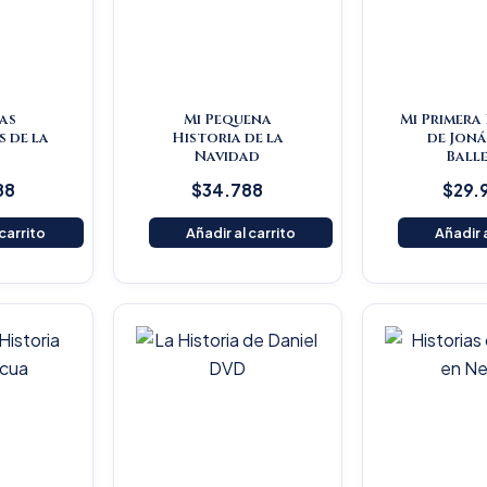
as
Mi Pequena
Mi Primera
s de la
Historia de la
de Joná
a
Navidad
Ball
88
$
34.788
$
29.
 carrito
Añadir al carrito
Añadir a