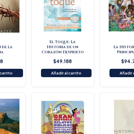
El Toque: La
 de la
Historia de un
La Histor
ia
Corazón Despierto
Princip
88
$
49.188
$
94.
 carrito
Añadir al carrito
Añadir a