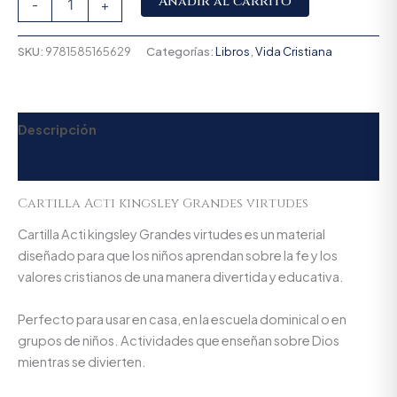
Añadir al carrito
-
+
SKU:
9781585165629
Categorías:
Libros
,
Vida Cristiana
Descripción
Valoraciones (0)
Cartilla Acti kingsley Grandes virtudes
Cartilla Acti kingsley Grandes virtudes es un material
diseñado para que los niños aprendan sobre la fe y los
valores cristianos de una manera divertida y educativa.
Perfecto para usar en casa, en la escuela dominical o en
grupos de niños. Actividades que enseñan sobre Dios
mientras se divierten.