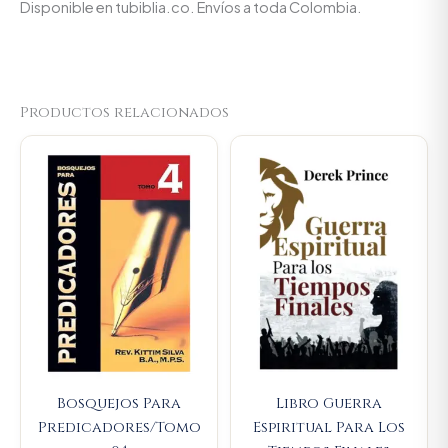
Disponible en tubiblia.co. Envíos a toda Colombia.
Productos relacionados
Original
Current
Original
Current
price
price
price
price
was:
is:
was:
is:
$89.900.
$85.405.
$45.000.
$42.750
Bosquejos Para
Libro Guerra
Predicadores/Tomo
Espiritual Para Los