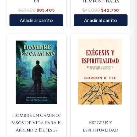
04
Tiempos Finales
$
89.900
$
85.405
$
45.000
$
42.750
Añadir al carrito
Añadir al carrito
Original
Current
Original
Current
price
price
price
price
was:
is:
was:
is:
$66.000.
$62.700.
$64.800.
$61.560.
Hombre En Camino/
Pasos De Vida Para El
Exégesis y
Aprendiz De Jesus
espiritualidad