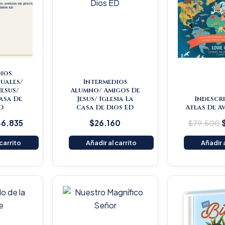
ios
uales/
Intermedios
Jesus/
Alumno/ Amigos De
Casa De
Jesus/ Iglesia La
Indescri
D
Casa De Dios ED
Atlas De A
6.835
$
26.160
$
79.500
 carrito
Añadir al carrito
Añadir a
O