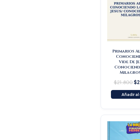
Primarios A
Conocien
Vide De J
Conociend
Milagro
$
21.800
$
2
Añadir al