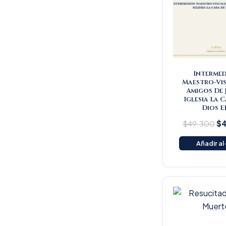
Intermed
Maestro-Vis
Amigos De 
Iglesia La 
Dios E
$
49.300
$
4
Añadir al