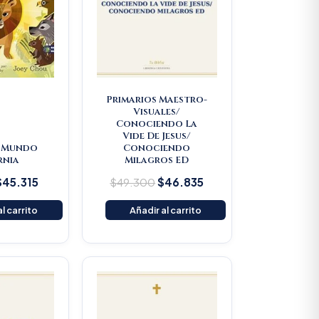
Primarios Maestro-
Visuales/
Conociendo La
Vide De Jesus/
/ Mundo
Conociendo
rnia
Milagros ED
$
45.315
$
49.300
$
46.835
l carrito
Añadir al carrito
riginal
Current
rice
price
as:
is:
49.300.
$46.835.