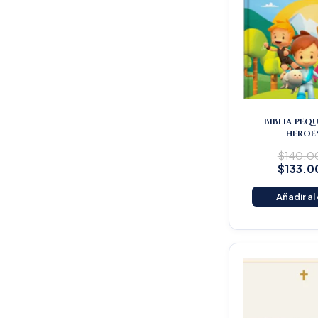
biblia peq
heroe
$
140.0
$
133.0
Añadir al
Or
pr
wa
$4