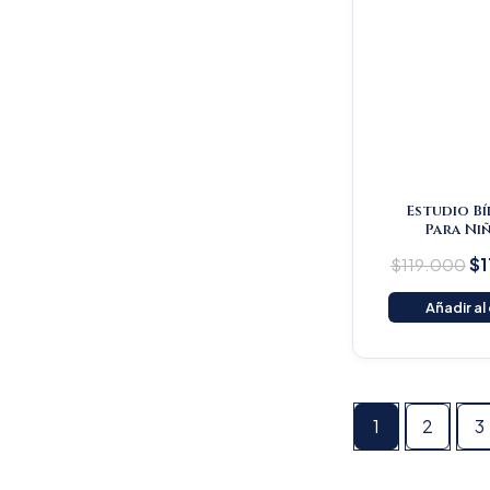
Estudio Bí
Para Ni
$
119.000
$
1
Añadir al
1
2
3