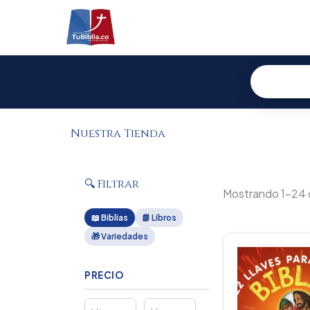
Ir
al
contenido
Nuestra Tienda
🔍 Filtrar
Mostrando 1–24 
📖 Biblias
📗 Libros
🎁 Variedades
Or
pr
wa
PRECIO
$2