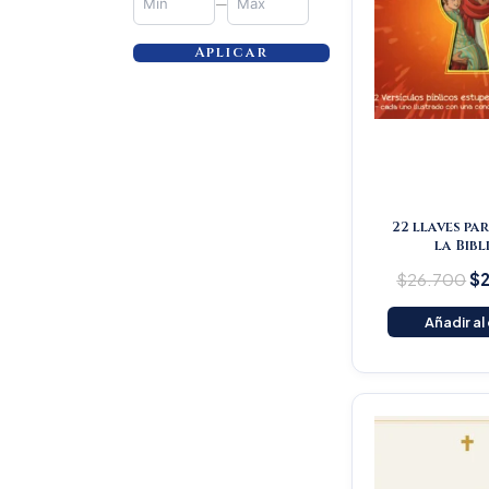
—
Aplicar
22 llaves pa
la Bibl
$
26.700
$
Añadir al
Or
pr
wa
$2