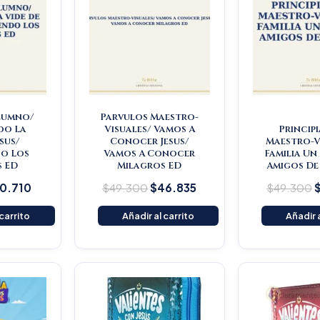
lumno/
Parvulos Maestro-
do La
Visuales/ Vamos A
Princip
esus/
Conocer Jesus/
Maestro-V
o Los
Vamos A Conocer
Familia Un
s ED
Milagros ED
Amigos De
0.710
$
49.300
$
46.835
$
49.300
 carrito
Añadir al carrito
Añadir a
Original
Current
Original
Current
O
price
price
price
price
p
was:
is:
was:
is:
$140.000.
$133.000.
$93.000.
$88.350.