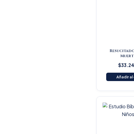
Resucitado
Muert
$
33.2
Añadir al
Or
pr
wa
$1