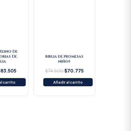
Reino De
orias De
biblia de promesas
blia
niños
$
83.505
$
74.500
$
70.775
l carrito
Añadir al carrito