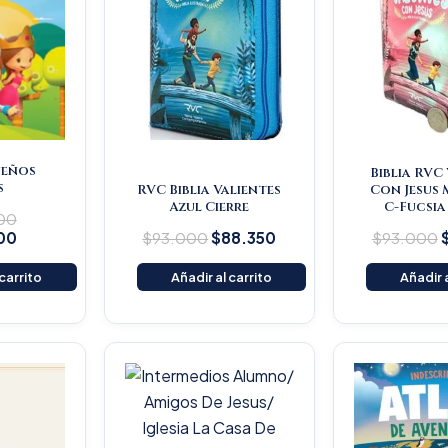
ueños
Biblia RVC
s
RVC Biblia Valientes
Con Jesus
Azul Cierre
C-Fucsia
00
00
$
93.000
$
88.350
$
93.000
 carrito
Añadir al carrito
Añadir a
iginal
Current
O
ice
price
s:
is:
9.300.
$46.835.