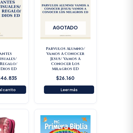
AGOTADO
Parvulos Alumno/
iantes
Vamos A Conocer
isuales/
Jesus/ Vamos A
 Regalo/
Conocer Los
 Dios ED
Milagros ED
$
46.835
$
26.160
l carrito
Leer más
riginal
Current
Original
Current
rice
price
price
price
was:
is:
was:
is:
$93.000.
$88.350.
$61.900.
$58.805.