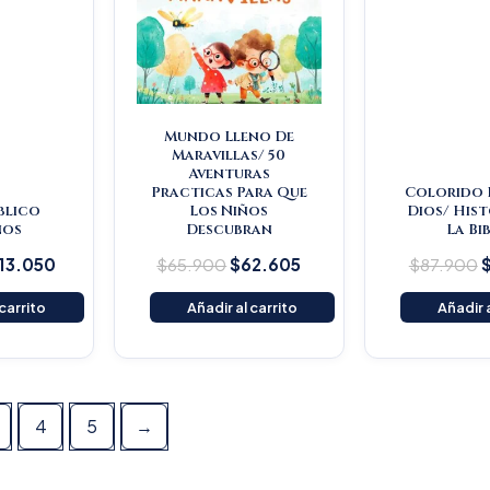
Mundo Lleno De
Maravillas/ 50
Aventuras
Practicas Para Que
Colorido 
blico
Los Niños
Dios/ Hist
ños
Descubran
La Bi
13.050
$
65.900
$
62.605
$
87.900
 carrito
Añadir al carrito
Añadir a
4
5
→