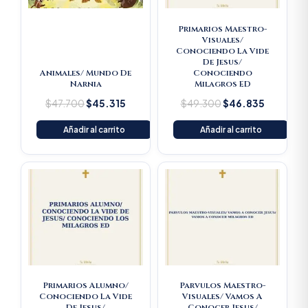
Primarios Maestro-
Visuales/
Conociendo La Vide
De Jesus/
Animales/ Mundo De
Conociendo
Narnia
Milagros ED
$
47.700
$
45.315
$
49.300
$
46.835
Añadir al carrito
Añadir al carrito
Original
Current
Original
Current
price
price
price
price
was:
is:
was:
is:
$21.800.
$20.710.
$49.300.
$46.835
Primarios Alumno/
Parvulos Maestro-
Conociendo La Vide
Visuales/ Vamos A
De Jesus/
Conocer Jesus/