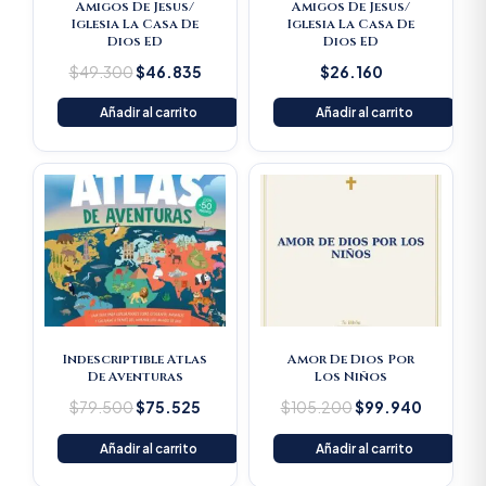
Amigos De Jesus/
Amigos De Jesus/
Iglesia La Casa De
Iglesia La Casa De
Dios ED
Dios ED
$
49.300
$
46.835
$
26.160
Añadir al carrito
Añadir al carrito
Original
Current
Original
Current
price
price
price
price
was:
is:
was:
is:
$79.500.
$75.525.
$105.200.
$99.940
Indescriptible Atlas
Amor De Dios Por
De Aventuras
Los Niños
$
79.500
$
75.525
$
105.200
$
99.940
Añadir al carrito
Añadir al carrito