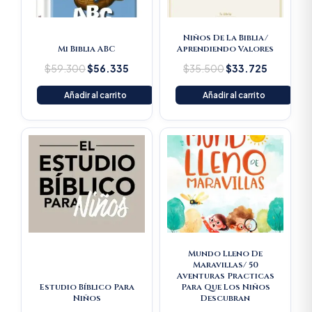
Niños De La Biblia/
Mi Biblia ABC
Aprendiendo Valores
$
59.300
$
56.335
$
35.500
$
33.725
Añadir al carrito
Añadir al carrito
Original
Current
Original
Current
price
price
price
price
was:
is:
was:
is:
$119.000.
$113.050.
$65.900.
$62.605
Mundo Lleno De
Maravillas/ 50
Aventuras Practicas
Estudio Bíblico Para
Para Que Los Niños
Niños
Descubran