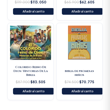
$
119.000
$
113.050
$
65.900
$
62.605
Añadir al carrito
Añadir al carrito
Original
Current
Original
Current
price
price
price
price
was:
is:
was:
is:
$87.900.
$83.505.
$74.500.
$70.775
Colorido Reino De
Dios/ Historias De La
biblia de promesas
Biblia
niños
$
87.900
$
83.505
$
74.500
$
70.775
Añadir al carrito
Añadir al carrito