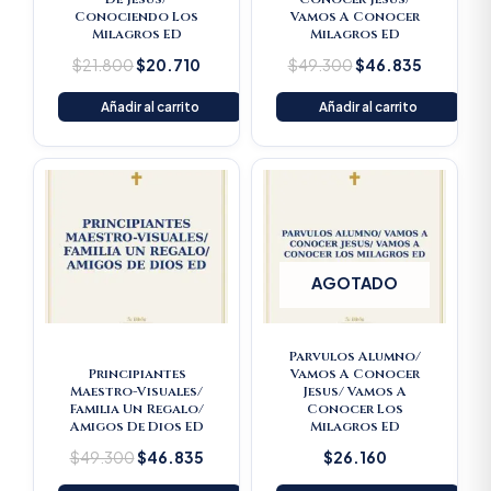
Conociendo Los
Vamos A Conocer
Milagros ED
Milagros ED
$
21.800
$
20.710
$
49.300
$
46.835
Añadir al carrito
Añadir al carrito
Original
Current
price
price
was:
is:
$49.300.
$46.835.
AGOTADO
Parvulos Alumno/
Principiantes
Vamos A Conocer
Maestro-Visuales/
Jesus/ Vamos A
Familia Un Regalo/
Conocer Los
Amigos De Dios ED
Milagros ED
$
49.300
$
46.835
$
26.160