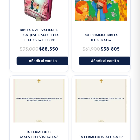
Biblia RVC Valiente
Con Jesus Magenta
Mi Primera Biblia
C-Fucsia Cierre
Ilustrada
$
93.000
$
88.350
$
61.900
$
58.805
Añadir al carrito
Añadir al carrito
Original
Current
price
price
was:
is:
$49.300.
$46.835.
Intermedios
Maestro-Visuales/
Intermedios Alumno/