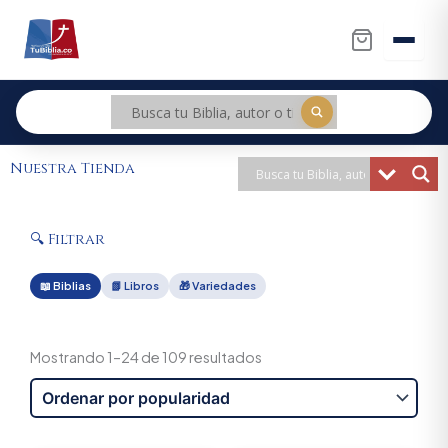
Ir
al
contenido
Nuestra Tienda
🔍 Filtrar
📖 Biblias
📗 Libros
🎁 Variedades
Sorted
by
Mostrando 1–24 de 109 resultados
popularity