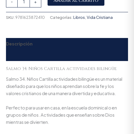
Añadir al carrito
-
+
SKU:
9781623872410
Categorías:
Libros
,
Vida Cristiana
Descripción
Valoraciones (0)
Salmo 34. Niños Cartilla actividades bilingüe
Salmo 34. Niños Cartilla actividades bilingüe es un material
diseñado para que los niños aprendan sobre la fe y los
valores cristianos de una manera divertida y educativa.
Perfecto para usar en casa, en la escuela dominical o en
grupos de niños. Actividades que enseñan sobre Dios
mientras se divierten.