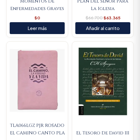
Momentos De
Plan Del Señor Para
Enfermedades Graves
La Iglesia
$
0
$
66.700
$
63.365
Leer más
Añadir al carrito
Original
Current
Original
Curren
price
price
price
price
was:
is:
was:
is:
$107.000.
$101.650.
$450.000.
$427.5
TLA066LGZ PJR ROSADO
EL CAMINO CANTO PLA
El Tesoro De David III