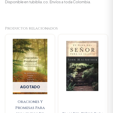
Disponible en tubiblia.co. Envíos a toda Colombia.
Productos relacionados
Original
Current
price
price
was:
is:
$66.700.
$63.365.
AGOTADO
Oraciones Y
Promesas Para