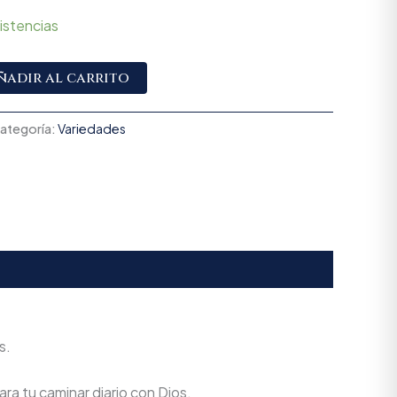
istencias
Alternative:
ñadir al carrito
ategoría:
Variedades
s.
ra tu caminar diario con Dios.