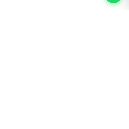
s y Rastreo
Nosotros
Ingreso mayoristas