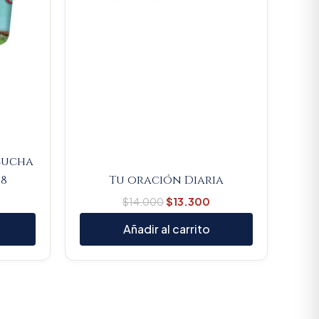
scucha
8
Tu oración Diaria
$
14.000
$
13.300
Añadir al carrito