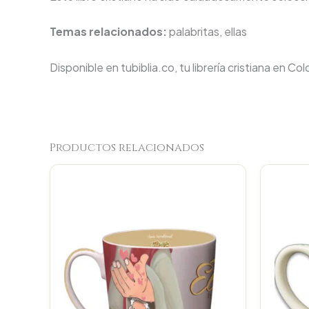
Temas relacionados:
palabritas, ellas
Disponible en tubiblia.co, tu librería cristiana en Co
Productos relacionados
Original
Current
price
price
was:
is:
$23.000.
$21.850.