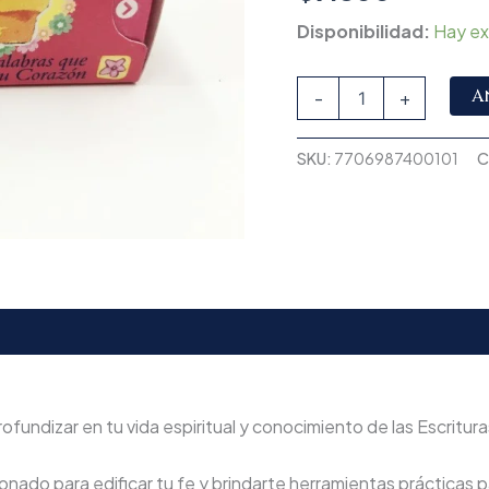
Disponibilidad:
Hay ex
A
-
+
SKU:
7706987400101
C
ofundizar en tu vida espiritual y conocimiento de las Escritura
nado para edificar tu fe y brindarte herramientas prácticas pa