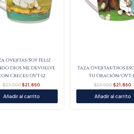
a Ovejitas/Soy Feliz
do Dios Me Devuelve
Taza Ovejitas/Dios E
con Creces/OVT-12
Tu Oración/OVT-1
$
23.000
$
21.850
$
23.000
$
21.850
Añadir al carrito
Añadir al carrito