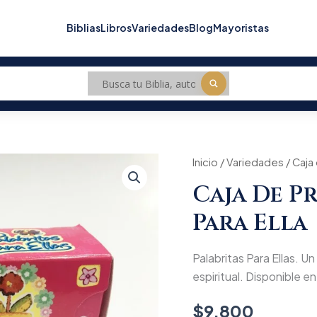
Biblias
Libros
Variedades
Blog
Mayoristas
Caja
Inicio
/
Variedades
/ Caja
de
Caja De P
promesas
Palabritas
Para Ella
para
ella
cantidad
Palabritas Para Ellas. Un
espiritual. Disponible en 
$
9.800