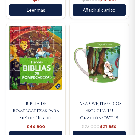
Leer más
Añadir al carrito
Original
Current
price
price
was:
is:
$23.000.
$21.850.
Biblia de
Taza Ovejitas/Dios
Rompecabezas para
Escucha Tu
niños: Héroes
Oración/OVT-18
$
46.800
$
23.000
$
21.850