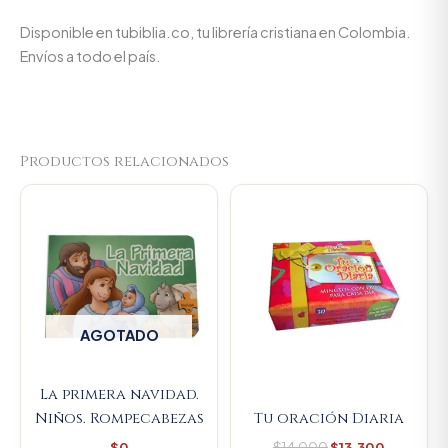
Disponible en tubiblia.co, tu librería cristiana en Colombia.
Envíos a todo el país.
Productos relacionados
Original
Current
price
price
was:
is:
$14.000.
$13.300.
AGOTADO
La primera navidad.
Niños. Rompecabezas
Tu oración Diaria
$
0
$
14.000
$
13.300