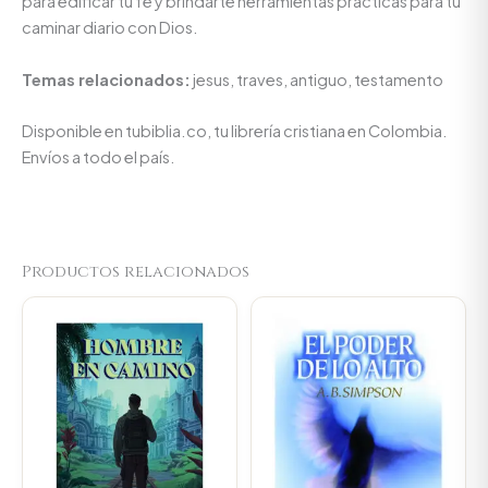
para edificar tu fe y brindarte herramientas prácticas para tu
caminar diario con Dios.
Temas relacionados:
jesus, traves, antiguo, testamento
Disponible en tubiblia.co, tu librería cristiana en Colombia.
Envíos a todo el país.
Productos relacionados
Original
Current
Original
Current
price
price
price
price
was:
is:
was:
is:
$66.000.
$62.700.
$164.900.
$156.655