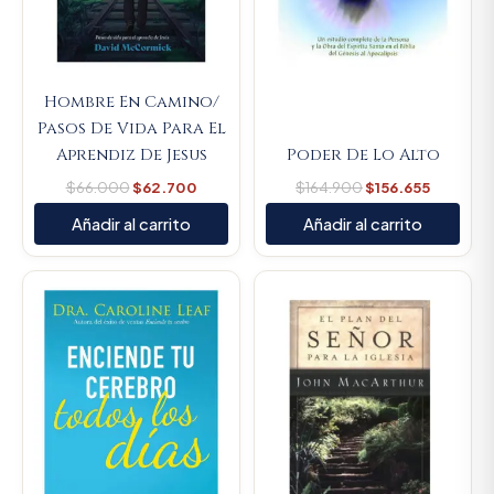
Hombre En Camino/
Pasos De Vida Para El
Aprendiz De Jesus
Poder De Lo Alto
$
66.000
$
62.700
$
164.900
$
156.655
Añadir al carrito
Añadir al carrito
Original
Current
Original
Current
price
price
price
price
was:
is:
was:
is:
$79.000.
$75.050.
$66.700.
$63.365.