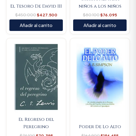
El Tesoro De David III
niños a los niños
$
450.000
$
427.500
$
80.100
$
76.095
Añadir al carrito
Añadir al carrito
Original
Current
Original
Current
price
price
price
price
was:
is:
was:
is:
$74.100.
$70.395.
$164.900.
$156.655
El Regreso del
Peregrino
Poder De Lo Alto
$
74.100
$
70.395
$
164.900
$
156.655