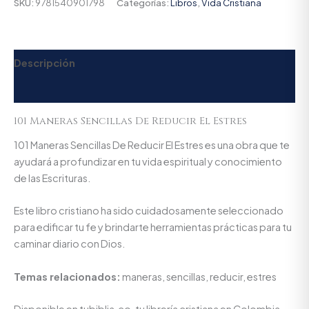
SKU:
9781540901798
Categorías:
Libros
,
Vida Cristiana
Descripción
Valoraciones (0)
101 Maneras Sencillas De Reducir El Estres
101 Maneras Sencillas De Reducir El Estres es una obra que te
ayudará a profundizar en tu vida espiritual y conocimiento
de las Escrituras.
Este libro cristiano ha sido cuidadosamente seleccionado
para edificar tu fe y brindarte herramientas prácticas para tu
caminar diario con Dios.
Temas relacionados:
maneras, sencillas, reducir, estres
Disponible en tubiblia.co, tu librería cristiana en Colombia.