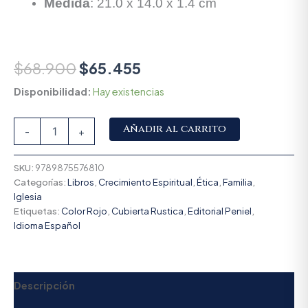
Medida
:
21.
0 x 14.
0 x 1.
4 cm
$
68.900
$
65.455
Disponibilidad:
Hay existencias
Alternative:
Añadir al carrito
-
+
SKU:
9789875576810
Categorías:
Libros
,
Crecimiento Espiritual
,
Ética
,
Familia
,
Iglesia
Etiquetas:
Color Rojo
,
Cubierta Rustica
,
Editorial Peniel
,
Idioma Español
Descripción