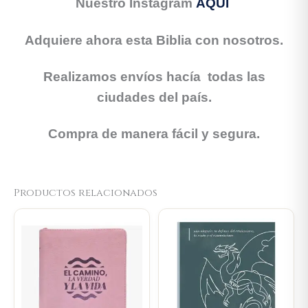
Nuestro Instagram
AQUÍ
Adquiere ahora esta Biblia con nosotros.
Realizamos envíos hacía todas las
ciudades del país.
Compra de manera fácil y segura.
Productos relacionados
Original
Current
Original
Current
price
price
price
price
was:
is:
was:
is:
$107.000.
$101.650.
$74.100.
$70.395.