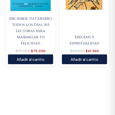
Enciende tu Cerebro
Todos los Días 365
Lecturas para
Maximizar tu
Exégesis y
Felicidad
espiritualidad
$
79.000
$
75.050
$
64.800
$
61.560
Añadir al carrito
Añadir al carrito