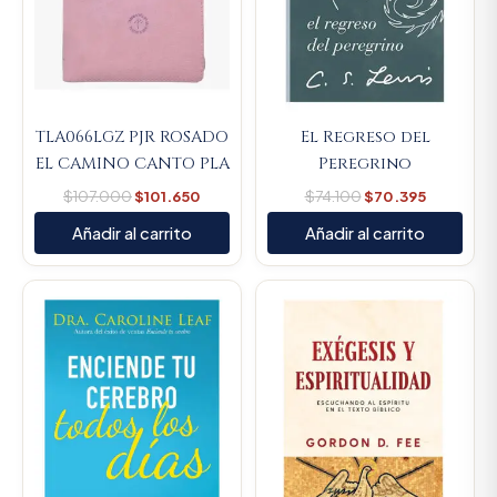
TLA066LGZ PJR ROSADO
El Regreso del
EL CAMINO CANTO PLA
Peregrino
$
107.000
$
101.650
$
74.100
$
70.395
Añadir al carrito
Añadir al carrito
Original
Current
Original
Current
price
price
price
price
was:
is:
was:
is:
$79.000.
$75.050.
$64.800.
$61.560.