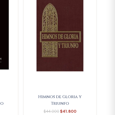
.
$32.300.
$44.000.
$41.800.
Himnos de Gloria y
io
Triunfo
$
44.000
$
41.800