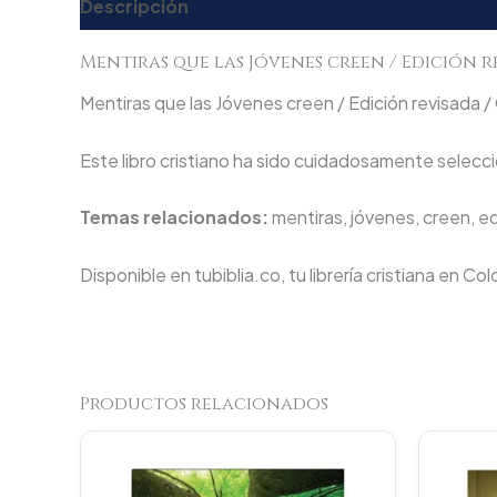
Descripción
Valoraciones (0)
Mentiras que las Jóvenes creen / Edición r
Mentiras que las Jóvenes creen / Edición revisada / 
Este libro cristiano ha sido cuidadosamente seleccio
Temas relacionados:
mentiras, jóvenes, creen, ed
Disponible en tubiblia.co, tu librería cristiana en Co
Productos relacionados
Original
Current
price
price
was:
is: