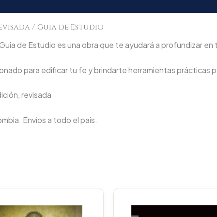
evisada / Guia de Estudio
Guia de Estudio es una obra que te ayudará a profundizar en tu
nado para edificar tu fe y brindarte herramientas prácticas pa
ición, revisada
lombia. Envíos a todo el país.
Original
Current
Original
price
price
price
p
was:
is:
was:
i