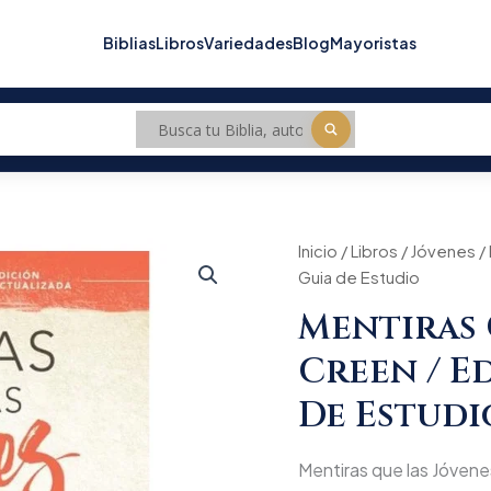
Biblias
Libros
Variedades
Blog
Mayoristas
Mentiras
Inicio
/
Libros
/
Jóvenes
Origin
/ 
que
Guia de Estudio
las
price
Jóvenes
Mentiras 
creen
was:
/
Creen / E
Edición
$55.9
revisada
De Estudi
/
Guia
de
Mentiras que las Jóvenes
Estudio