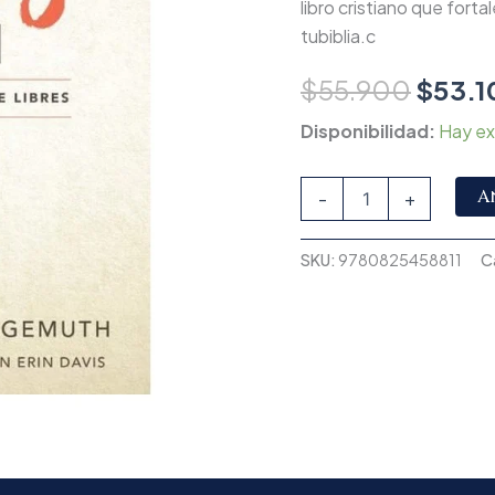
libro cristiano que forta
cantidad
tubiblia.c
$
55.900
$
53.1
Disponibilidad:
Hay ex
A
-
+
SKU:
9780825458811
C