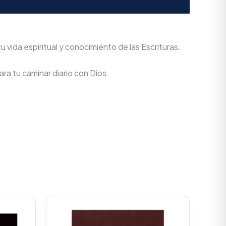
 vida espiritual y conocimiento de las Escrituras.
ra tu caminar diario con Dios.
Current
Original
Current
rice
price
price
s:
was:
is: