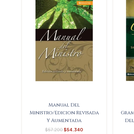
$57.200.
$54.340.
Manual Del
Ministro/Edicion Revisada
Gram
Y Aumentada
De
$
57.200
$
54.340