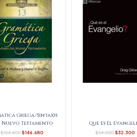
$154.400.
$146.680.
$34.000
atica Griega/Sintaxis
l Nuevo Testamento
Que Es El Evangel
$
154.400
$
146.680
$
34.000
$
32.300