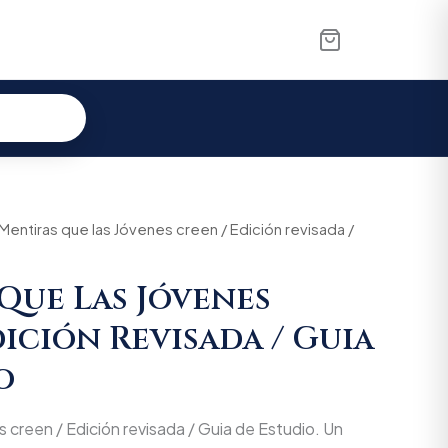
al
Mentiras que las Jóvenes creen / Edición revisada /
Current
price
Que Las Jóvenes
is:
dición Revisada / Guia
00.
$53.105.
o
 creen / Edición revisada / Guia de Estudio. Un