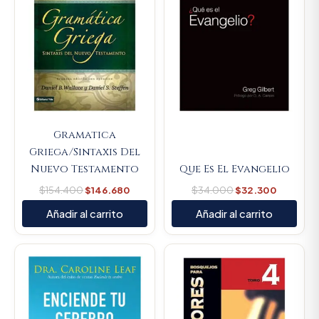
Gramatica
Griega/Sintaxis Del
Nuevo Testamento
Que Es El Evangelio
$
154.400
$
146.680
$
34.000
$
32.300
Añadir al carrito
Añadir al carrito
Original
Current
Original
Current
price
price
price
price
was:
is:
was:
is:
$79.000.
$75.050.
$89.900.
$85.405