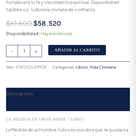
fortalecerá tu fe y crecimiento espiritual. Disponible en
tubiblia.co, tu librería cristiana de confianza
$
61.600
$
58.520
Disponibilidad:
Hay existencias
Alternative:
Añadir al carrito
-
+
SKU:
9780825419935
Categorías:
Libros
,
Vida Cristiana
Descripción
Valoraciones (0)
La Medida de un Hombre / Libro
La Medida de un Hombre / Libro es una obra que te ayudará a