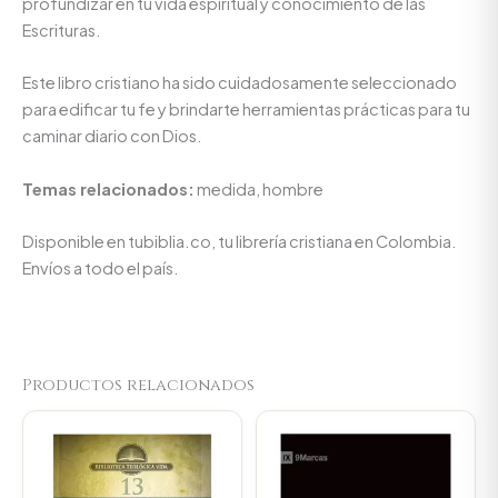
profundizar en tu vida espiritual y conocimiento de las
Escrituras.
Este libro cristiano ha sido cuidadosamente seleccionado
para edificar tu fe y brindarte herramientas prácticas para tu
caminar diario con Dios.
Temas relacionados:
medida, hombre
Disponible en tubiblia.co, tu librería cristiana en Colombia.
Envíos a todo el país.
Productos relacionados
Original
Current
Original
Current
price
price
price
price
was:
is:
was:
is:
$154.400.
$146.680.
$34.000.
$32.300