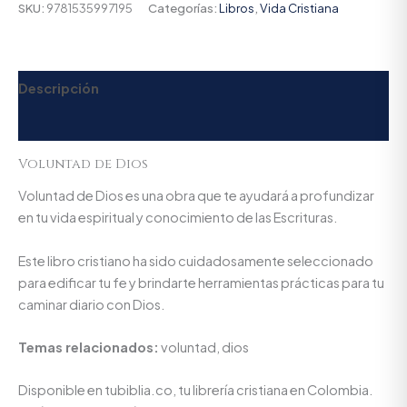
SKU:
9781535997195
Categorías:
Libros
,
Vida Cristiana
Descripción
Valoraciones (0)
Voluntad de Dios
Voluntad de Dios es una obra que te ayudará a profundizar
en tu vida espiritual y conocimiento de las Escrituras.
Este libro cristiano ha sido cuidadosamente seleccionado
para edificar tu fe y brindarte herramientas prácticas para tu
caminar diario con Dios.
Temas relacionados:
voluntad, dios
Disponible en tubiblia.co, tu librería cristiana en Colombia.