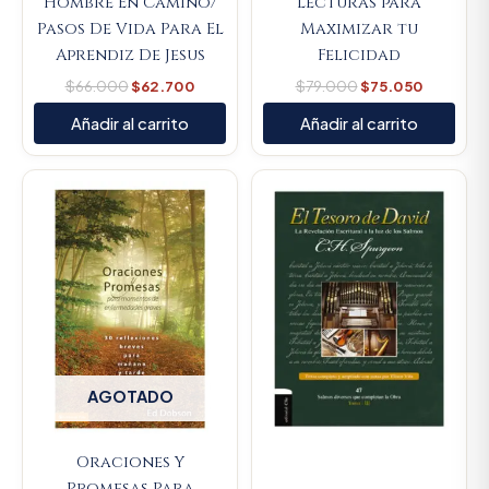
Hombre En Camino/
Lecturas para
Pasos De Vida Para El
Maximizar tu
Aprendiz De Jesus
Felicidad
$
66.000
$
62.700
$
79.000
$
75.050
Añadir al carrito
Añadir al carrito
Original
Curren
price
price
was:
is:
$450.000.
$427.5
AGOTADO
Oraciones Y
Promesas Para