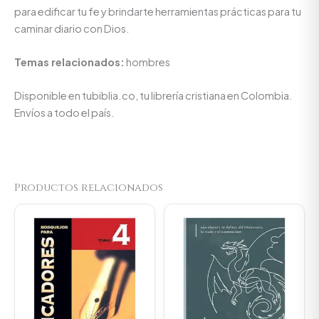
para edificar tu fe y brindarte herramientas prácticas para tu
caminar diario con Dios.
Temas relacionados:
hombres
Disponible en tubiblia.co, tu librería cristiana en Colombia.
Envíos a todo el país.
Productos relacionados
Original
Current
Original
Current
price
price
price
price
was:
is:
was:
is:
$89.900.
$85.405.
$74.100.
$70.395.