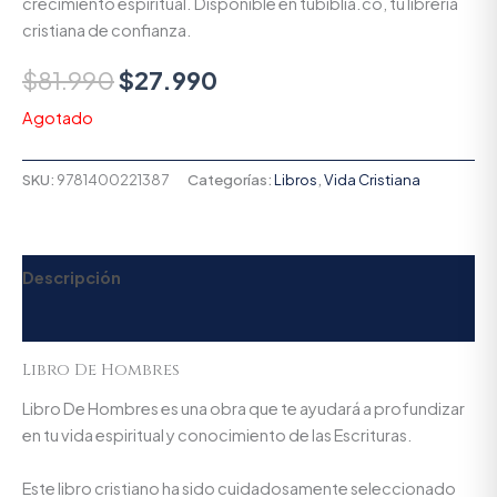
crecimiento espiritual. Disponible en tubiblia.co, tu librería
cristiana de confianza.
$
81.990
$
27.990
Agotado
SKU:
9781400221387
Categorías:
Libros
,
Vida Cristiana
Descripción
Valoraciones (0)
Libro De Hombres
Libro De Hombres es una obra que te ayudará a profundizar
en tu vida espiritual y conocimiento de las Escrituras.
Este libro cristiano ha sido cuidadosamente seleccionado