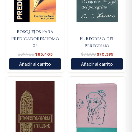
Bosquejos Para
Predicadores/Tomo
El Regreso del
04
Peregrino
$
89.900
$
85.405
$
74.100
$
70.395
Añadir al carrito
Añadir al carrito
Original
Current
Original
Current
price
price
price
price
was:
is:
was:
is:
$44.000.
$41.800.
$107.000.
$101.650