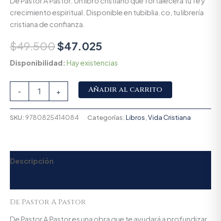
De Pastor A Pastor. Un libro cristiano que fortalecerá tu fe y
crecimiento espiritual. Disponible en tubiblia.co, tu librería
cristiana de confianza.
$
49.500
$
47.025
Disponibilidad:
Hay existencias
Alternative:
Añadir al carrito
-
+
SKU:
9780825414084
Categorías:
Libros
,
Vida Cristiana
Descripción
Valoraciones (0)
De Pastor A Pastor
De Pastor A Pastor es una obra que te ayudará a profundizar