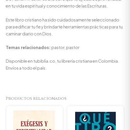
en tu vida espiritual y conocimiento de las Escrituras.
Este libro cristiano ha sido cuidadosamente seleccionado
para edificar tu fe y brindarte herramientas prácticas para tu
caminar diario con Dios.
Temas relacionados:
pastor, pastor
Disponible en tubiblia.co, tu librería cristiana en Colombia.
Envíos a todo el país.
Productos relacionados
Original
Current
Original
Current
price
price
price
price
was:
is:
was:
is:
$64.800.
$61.560.
$59.800.
$56.810.