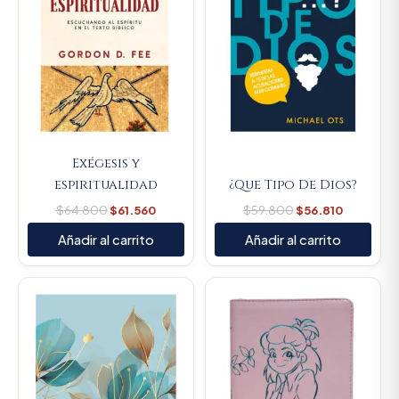
Exégesis y
espiritualidad
¿Que Tipo De Dios?
$
64.800
$
61.560
$
59.800
$
56.810
Añadir al carrito
Añadir al carrito
Original
Current
Original
Current
price
price
price
price
was:
is:
was:
is:
$66.000.
$62.700.
$107.000.
$101.650