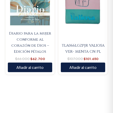
Diario para la mujer
conforme al
corazón de Dios –
TLA066LGZPJR VALIOSA
Edición pétalos
VER- MENTA CN PL
$
66.000
$
62.700
$
107.000
$
101.650
Añadir al carrito
Añadir al carrito