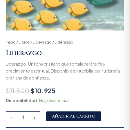
Inicio
/
Libros
/
Liderazgo
/ Liderazgo
Liderazgo
Liderazgo. Un libro cristiano que fortalecerá tu fe y
crecimiento espiritual. Disponible en tubiblia.co, tu librería
cristiana de confianza.
$
11.500
$
10.925
Disponibilidad:
Hay existencias
Alternative:
Añadir al carrito
-
+