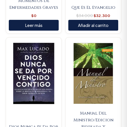
Momentos De
Enfermedades Graves
Que Es El Evangelio
$
0
$
34.000
$
32.300
Leer más
Añadir al carrito
Original
Current
Original
Current
price
price
price
price
was:
is:
was:
is:
$70.400.
$66.880.
$57.200.
$54.340
Manual Del
Ministro/Edicion
Dios Nunca Se Da Por
Revisada Y