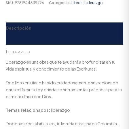
SKU:
9781944839796
Categorías:
Libros
,
Liderazgo
Descripción
Valoraciones (0)
Liderazgo
Liderazgo es una obra que te ayudará a profundizar en tu
vida espiritual y conocimiento de las Escrituras.
Este libro cristiano ha sido cuidadosamente seleccionado
para edificar tu fe y brindarte herramientas prácticas para tu
caminar diario con Dios.
Temas relacionados:
liderazgo
Disponible en tubiblia.co, tu librería cristiana en Colombia.