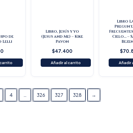
Libro L
Pregunt
Libro, Jesús y yo
Frecuentes
uipo de
(Jesus and Me) – Kike
Cielo… – 
o Lelli
Pavon
Beze
00
$
47.400
$
70.
 carrito
Añadir al carrito
Añadir a
4
…
326
327
328
→