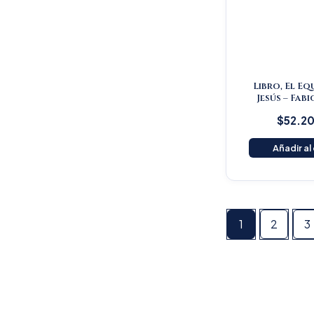
Libro, El Eq
Jesús – Fabi
$
52.2
Añadir al
1
2
3