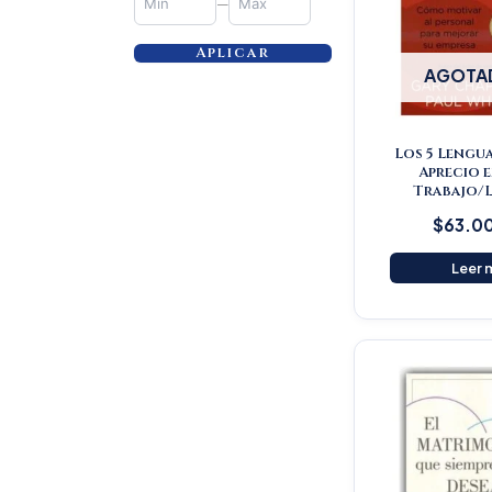
—
Aplicar
AGOTA
Los 5 Lengua
Aprecio e
Trabajo/L
$
63.0
Leer 
Or
pr
wa
$5