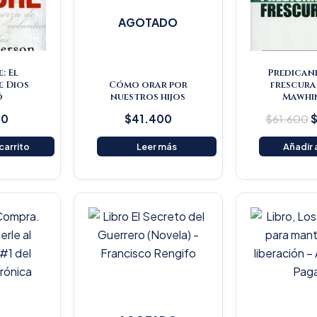
AGOTADO
: El
Predican
e Dios
Cómo orar por
frescura
ó
nuestros hijos
Mawhi
20
$
41.400
$
61.600
 carrito
Leer más
Añadir a