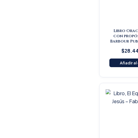
Libro Orac
con propós
Barbour Pub
$
28.4
Añadir al