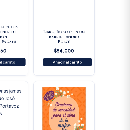
 secretos
ener tu
Libro, Robots en un
ión –
barril – Andru
 Pagani
Polze
160
$
54.000
l carrito
Añadir al carrito