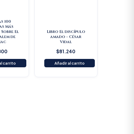
as 100
as Más
 Sobre El
Libro El discípulo
Salem de
amado – César
nac
Vidal
800
$
81.240
l carrito
Añadir al carrito