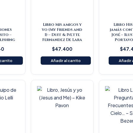
Libro Mis amigos y
Libro Hi
iones
yo (My Friends and
jamás con
ito –
I) – Duff & Ivette
José – Ilu
lishing
Fernandez De Lara
Portavo
40
$
47.400
$
47.
 carrito
Añadir al carrito
Añadir a