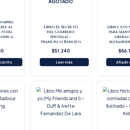
AGOTADO
Compra.
rle al
Libro El Secreto
Libro, Los
#1 del
del Guerrero
para mant
rónica
(Novela) –
liberac
s
Francisco Rengifo
Alexander
80
$
51.240
$
56.
 carrito
Leer más
Añadir a