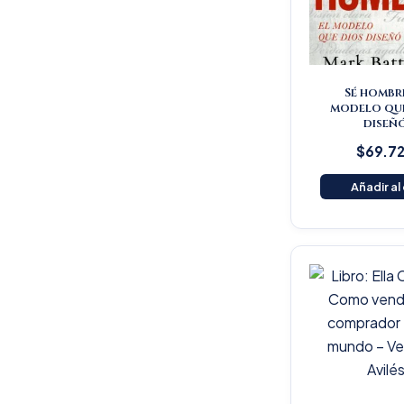
Sé hombre
modelo qu
diseñ
$
69.7
Añadir al