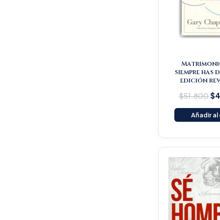
Matrimoni
siempre has 
edición re
$
51.800
$
4
Añadir al