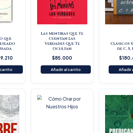
Las Mentiras Que Te
o que
Cuentan Las
deseado
Verdades Que Te
Clásicos 
visada
Ocultan
de C. S.
9.210
$
85.000
$
180
 carrito
Añadir al carrito
Añadir a
O
p
w
$