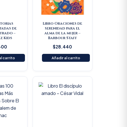
storias
Libro Oraciones de
tadas de
serenidad para el
strado –
alma de la mujer –
z Kids
Barbour Staff
400
$
28.440
l carrito
Añadir al carrito