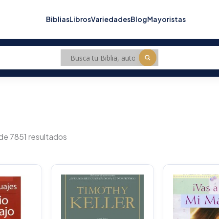
Biblias
Libros
Variedades
Blog
Mayoristas
Sorted
by
de 7851 resultados
popularity
O
p
w
$