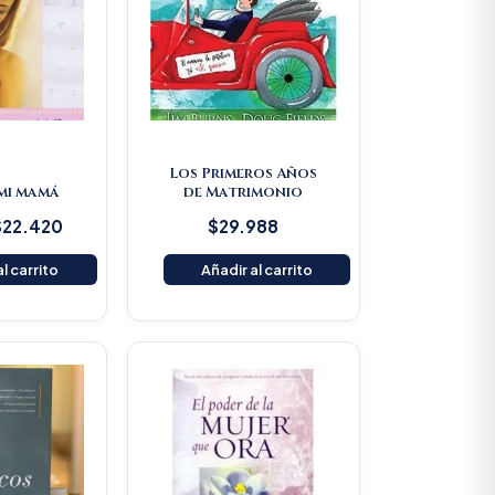
Los Primeros Años
 mi mamá
de Matrimonio
$
22.420
$
29.988
l carrito
Añadir al carrito
Original
Current
price
price
was:
is:
$80.500.
$76.475.