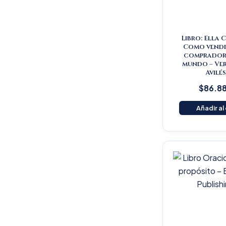
Libro: Ella 
Como vende
comprador 
mundo – Ve
Avilé
$
86.8
Añadir al