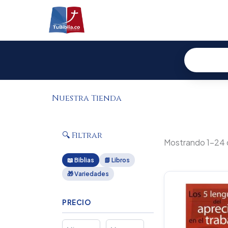
Ir
al
contenido
Nuestra Tienda
🔍 Filtrar
Mostrando 1–24 
📖 Biblias
📗 Libros
🎁 Variedades
PRECIO