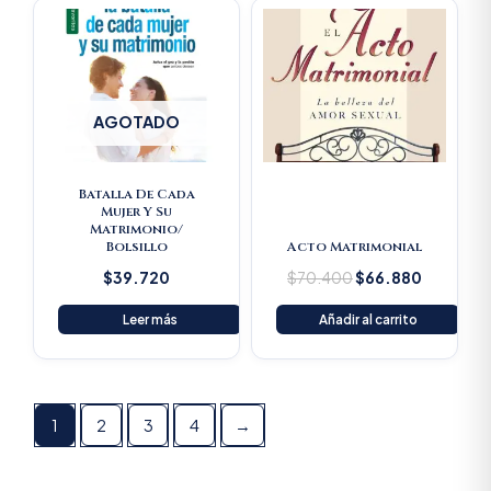
Original
Current
price
price
was:
is:
$70.400.
$66.880
AGOTADO
Batalla De Cada
Mujer Y Su
Matrimonio/
Bolsillo
Acto Matrimonial
$
39.720
$
70.400
$
66.880
Leer más
Añadir al carrito
1
2
3
4
→