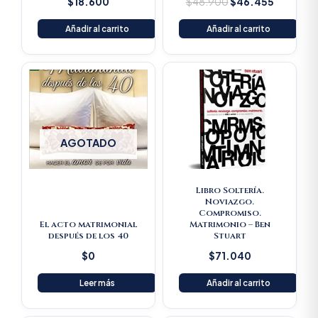
$
18.600
$
48.900
$
46.455
Añadir al carrito
Añadir al carrito
AGOTADO
Libro Soltería.
Noviazgo.
Compromiso.
El acto matrimonial
Matrimonio – Ben
después de los 40
Stuart
$
0
$
71.040
Leer más
Añadir al carrito