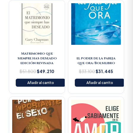
Original
Current
Original
Current
price
price
price
price
was:
is:
was:
is:
$51.800.
$49.210.
$33.100.
$31.445.
Matrimonio que
siempre has deseado
el poder de la pareja
edición revisada
que ora/Bolsilibro
$
51.800
$
49.210
$
33.100
$
31.445
Añadir al carrito
Añadir al carrito
Original
Current
price
price
was:
is:
$46.400.
$44.080