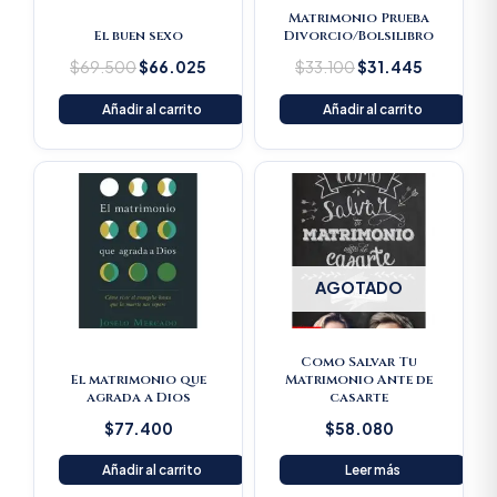
Matrimonio Prueba
El buen sexo
Divorcio/Bolsilibro
$
69.500
$
66.025
$
33.100
$
31.445
Añadir al carrito
Añadir al carrito
AGOTADO
Como Salvar Tu
El matrimonio que
Matrimonio Ante de
agrada a Dios
casarte
$
77.400
$
58.080
Añadir al carrito
Leer más