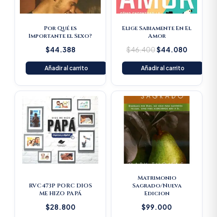
Por Qué es
Elige Sabiamente En El
Importante el Sexo?
Amor
$
44.388
$
46.400
$
44.080
Añadir al carrito
Añadir al carrito
Matrimonio
RVC473P PORC DIOS
Sagrado/Nueva
ME HIZO PAPÁ
Edicion
$
28.800
$
99.000