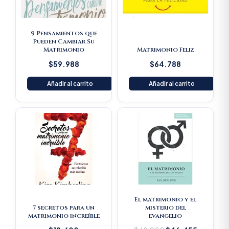
9 Pensamientos que
Pueden Cambiar Su
Matrimonio
Matrimonio Feliz
$
59.988
$
64.788
Añadir al carrito
Añadir al carrito
Original
Current
price
price
was:
is:
$48.900.
$46.455
El matrimonio y el
7 secretos para un
misterio del
matrimonio increíble
evangelio