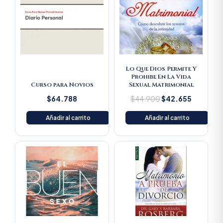
was:
is:
$44.900.
$42.655
Lo Que Dios Permite Y
Prohibe En La Vida
Curso para Novios
Sexual Matrimonial
$
64.788
$
44.900
$
42.655
Añadir al carrito
Añadir al carrito
Original
Current
Original
Current
price
price
price
price
was:
is:
was:
is:
$69.500.
$66.025.
$33.100.
$31.445.