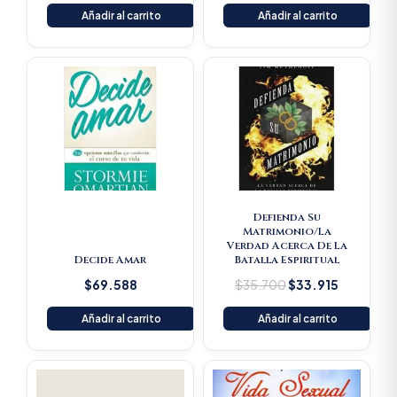
Añadir al carrito
Añadir al carrito
Original
Current
price
price
was:
is:
$35.700.
$33.915.
Defienda Su
Matrimonio/La
Verdad Acerca De La
Decide Amar
Batalla Espiritual
$
69.588
$
35.700
$
33.915
Añadir al carrito
Añadir al carrito
Original
Current
price
price