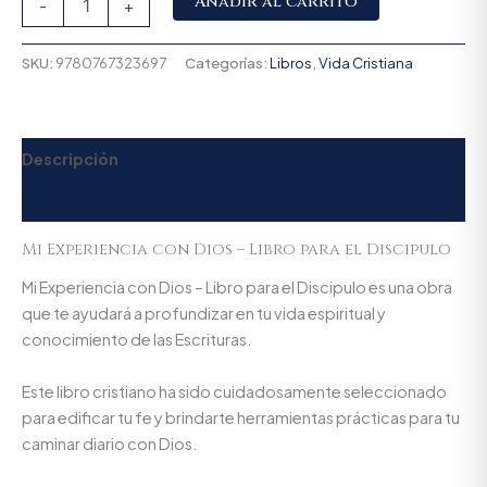
Añadir al carrito
-
+
SKU:
9780767323697
Categorías:
Libros
,
Vida Cristiana
Descripción
Valoraciones (0)
Mi Experiencia con Dios – Libro para el Discipulo
Mi Experiencia con Dios – Libro para el Discipulo es una obra
que te ayudará a profundizar en tu vida espiritual y
conocimiento de las Escrituras.
Este libro cristiano ha sido cuidadosamente seleccionado
para edificar tu fe y brindarte herramientas prácticas para tu
caminar diario con Dios.