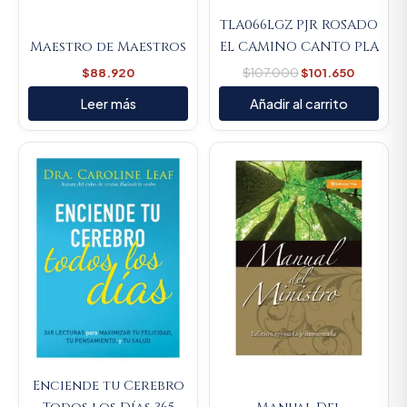
TLA066LGZ PJR ROSADO
Maestro de Maestros
EL CAMINO CANTO PLA
$
88.920
$
107.000
$
101.650
Leer más
Añadir al carrito
Original
Current
Original
Current
price
price
price
price
was:
is:
was:
is:
$79.000.
$75.050.
$57.200.
$54.340
Enciende tu Cerebro