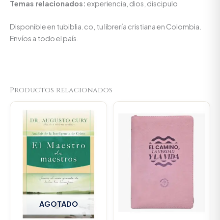
Temas relacionados:
experiencia, dios, discipulo
Disponible en tubiblia.co, tu librería cristiana en Colombia.
Envíos a todo el país.
Productos relacionados
Original
Current
price
price
was:
is:
$107.000.
$101.650
AGOTADO