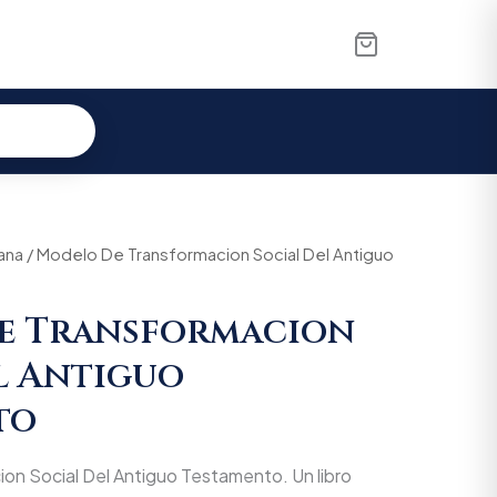
iana
al
/ Modelo De Transformacion Social Del Antiguo
Current
price
e Transformacion
is:
l Antiguo
00.
$61.085.
to
on Social Del Antiguo Testamento. Un libro