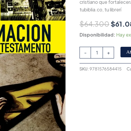
cristiano que fortalecer
tubiblia.co, tu librerí
$
64.300
$
61.0
Disponibilidad:
Hay ex
A
-
+
SKU:
9781576584415
C