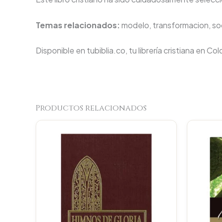
Temas relacionados:
modelo, transformacion, soc
Disponible en tubiblia.co, tu librería cristiana en Co
Productos relacionados
Original
Current
price
price
was:
is:
$44.000.
$41.800.