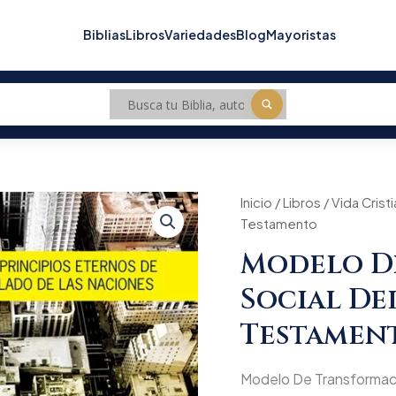
Biblias
Libros
Variedades
Blog
Mayoristas
Modelo
Inicio
/
Libros
/
Vida Crist
Origin
De
Testamento
Transformacion
price
Social
Modelo D
Del
was:
Antiguo
Social De
Testamento
$64.3
cantidad
Testamen
Modelo De Transformaci