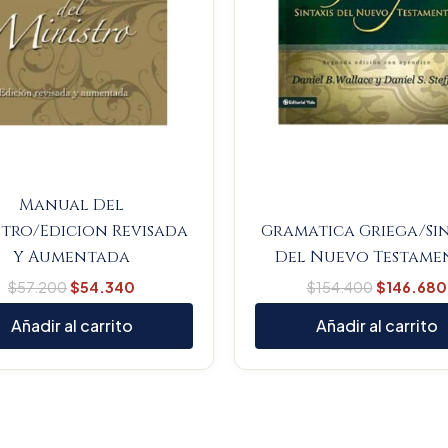
Manual Del
stro/Edicion Revisada
Gramatica Griega/Sin
Y Aumentada
Del Nuevo Testame
$
57.200
$
54.340
$
154.400
$
146.680
Añadir al carrito
Añadir al carrito