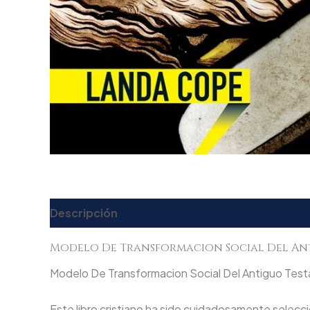
Descripción
Valoraciones (0)
Modelo De Transformacion Social Del An
Modelo De Transformacion Social Del Antiguo Testam
Este libro cristiano ha sido cuidadosamente seleccio