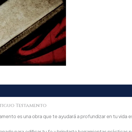
tiguo Testamento
ento es una obra que te ayudará a profundizar en tu vida esp
nado para edificar tu fe y brindarte herramientas prácticas pa