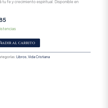
á tu fe y crecimiento espiritual. Disponible en
85
istencias
Alternative:
ñadir al carrito
ategorías:
Libros
,
Vida Cristiana