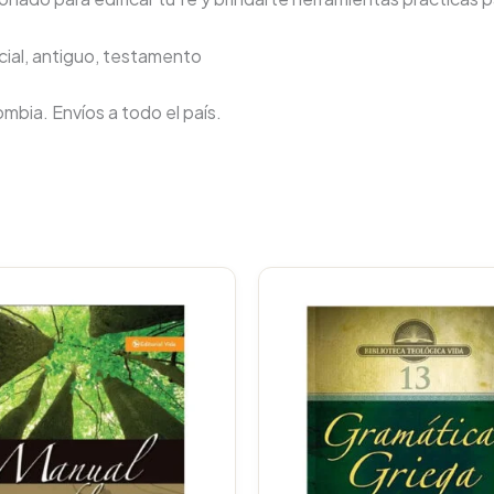
ial, antiguo, testamento
lombia. Envíos a todo el país.
Original
Current
Original
price
price
price
was:
is:
was:
$57.200.
$54.340.
$154.400