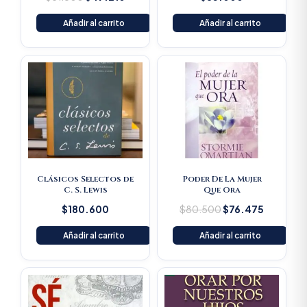
Añadir al carrito
Añadir al carrito
Original
Current
price
price
was:
is:
$80.500.
$76.475
Clásicos Selectos de
Poder De La Mujer
C. S. Lewis
Que Ora
$
180.600
$
80.500
$
76.475
Añadir al carrito
Añadir al carrito