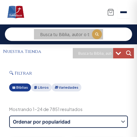
Ir
al
contenido
Nuestra Tienda
🔍 Filtrar
📖 Biblias
📗 Libros
🎁 Variedades
Sorted
by
Mostrando 1–24 de 7851 resultados
popularity