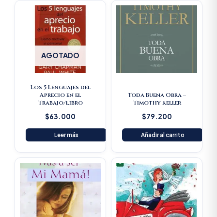
AGOTADO
Los 5 Lenguajes del
Aprecio en el
Toda Buena Obra –
Trabajo/Libro
Timothy Keller
$
63.000
$
79.200
Leer más
Añadir al carrito
Original
Current
price
price
was:
is:
$23.600.
$22.420.