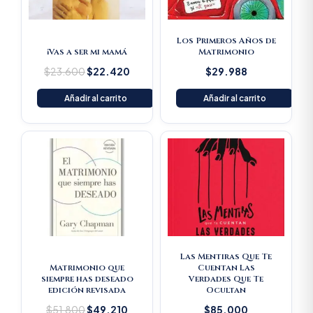
Los Primeros Años de
¡Vas a ser mi mamá
Matrimonio
$
23.600
$
22.420
$
29.988
Añadir al carrito
Añadir al carrito
Original
Current
price
price
was:
is:
$51.800.
$49.210.
Las Mentiras Que Te
Matrimonio que
Cuentan Las
siempre has deseado
Verdades Que Te
edición revisada
Ocultan
$
51.800
$
49.210
$
85.000