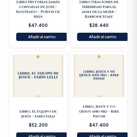
Libro Historias jamás
Libro Oraciones de
contadas de José –
serenidad para el
Ilustrado – Portavoz
alma de la mujer –
Kids
Barbour Staff
$
47.400
$
28.440
Añadir al carrito
Añadir al carrito
Libro, Jesús y yo
Libro, El Equipo de
(Jesus and Me) – Kike
Jesús – Fabio Lelli
Pavon
$
52.200
$
47.400
Añadir al carrito
Añadir al carrito