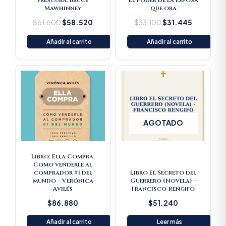
frescura. Bruce
El poder de la esposa
Mawhinney
que ora
$
61.600
$
58.520
$
33.100
$
31.445
Añadir al carrito
Añadir al carrito
AGOTADO
Libro: Ella Compra.
Como venderle al
comprador #1 del
Libro El Secreto del
mundo – Verónica
Guerrero (Novela) –
Avilés
Francisco Rengifo
$
86.880
$
51.240
Añadir al carrito
Leer más