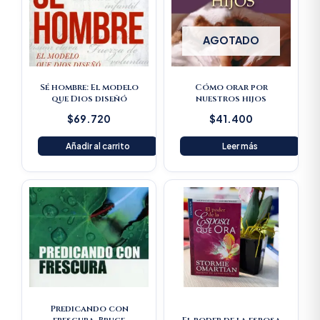
AGOTADO
Sé hombre: El modelo
Cómo orar por
que Dios diseñó
nuestros hijos
$
69.720
$
41.400
Añadir al carrito
Leer más
Original
Current
Original
Current
price
price
price
price
was:
is:
was:
is:
$61.600.
$58.520.
$33.100.
$31.445.
Predicando con